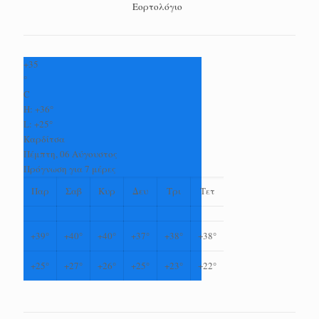
Εορτολόγιο
+
35
°
C
H:
+
36°
L:
+
25°
Καρδίτσα
Πέμπτη, 06 Αύγουστος
Πρόγνωση για 7 μέρες
Παρ
Σαβ
Κυρ
Δευ
Τρι
Τετ
+
39°
+
40°
+
40°
+
37°
+
38°
+
38°
+
25°
+
27°
+
26°
+
25°
+
23°
+
22°