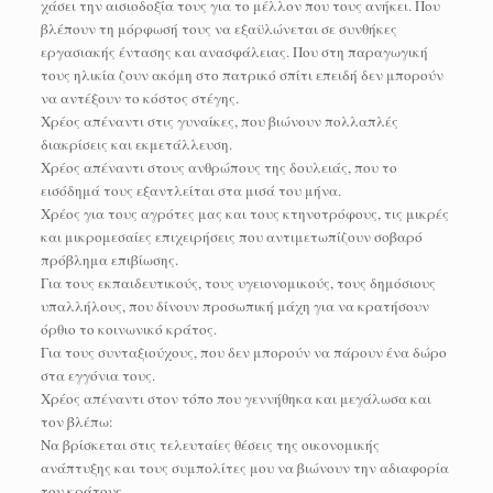
χάσει την αισιοδοξία τους για το μέλλον που τους ανήκει. Που
βλέπουν τη μόρφωσή τους να εξαϋλώνεται σε συνθήκες
εργασιακής έντασης και ανασφάλειας. Που στη παραγωγική
τους ηλικία ζουν ακόμη στο πατρικό σπίτι επειδή δεν μπορούν
να αντέξουν το κόστος στέγης.
Χρέος απέναντι στις γυναίκες, που βιώνουν πολλαπλές
διακρίσεις και εκμετάλλευση.
Χρέος απέναντι στους ανθρώπους της δουλειάς, που το
εισόδημά τους εξαντλείται στα μισά του μήνα.
Χρέος για τους αγρότες μας και τους κτηνοτρόφους, τις μικρές
και μικρομεσαίες επιχειρήσεις που αντιμετωπίζουν σοβαρό
πρόβλημα επιβίωσης.
Για τους εκπαιδευτικούς, τους υγειονομικούς, τους δημόσιους
υπαλλήλους, που δίνουν προσωπική μάχη για να κρατήσουν
όρθιο το κοινωνικό κράτος.
Για τους συνταξιούχους, που δεν μπορούν να πάρουν ένα δώρο
στα εγγόνια τους.
Χρέος απέναντι στον τόπο που γεννήθηκα και μεγάλωσα και
τον βλέπω:
Να βρίσκεται στις τελευταίες θέσεις της οικονομικής
ανάπτυξης και τους συμπολίτες μου να βιώνουν την αδιαφορία
του κράτους.