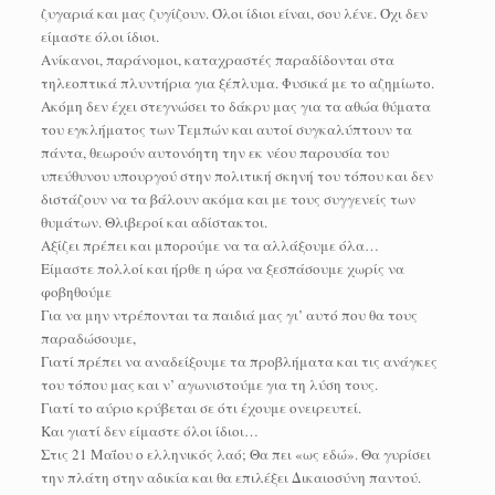
ζυγαριά και μας ζυγίζουν. Όλοι ίδιοι είναι, σου λένε. Όχι δεν
είμαστε όλοι ίδιοι.
Ανίκανοι, παράνομοι, καταχραστές παραδίδονται στα
τηλεοπτικά πλυντήρια για ξέπλυμα. Φυσικά με το αζημίωτο.
Ακόμη δεν έχει στεγνώσει το δάκρυ μας για τα αθώα θύματα
του εγκλήματος των Τεμπών και αυτοί συγκαλύπτουν τα
πάντα, θεωρούν αυτονόητη την εκ νέου παρουσία του
υπεύθυνου υπουργού στην πολιτική σκηνή του τόπου και δεν
διστάζουν να τα βάλουν ακόμα και με τους συγγενείς των
θυμάτων. Θλιβεροί και αδίστακτοι.
Αξίζει πρέπει και μπορούμε να τα αλλάξουμε όλα…
Είμαστε πολλοί και ήρθε η ώρα να ξεσπάσουμε χωρίς να
φοβηθούμε
Για να μην ντρέπονται τα παιδιά μας γι’ αυτό που θα τους
παραδώσουμε,
Γιατί πρέπει να αναδείξουμε τα προβλήματα και τις ανάγκες
του τόπου μας και ν’ αγωνιστούμε για τη λύση τους.
Γιατί το αύριο κρύβεται σε ότι έχουμε ονειρευτεί.
Και γιατί δεν είμαστε όλοι ίδιοι…
Στις 21 Μαΐου ο ελληνικός λαό; Θα πει «ως εδώ». Θα γυρίσει
την πλάτη στην αδικία και θα επιλέξει Δικαιοσύνη παντού.