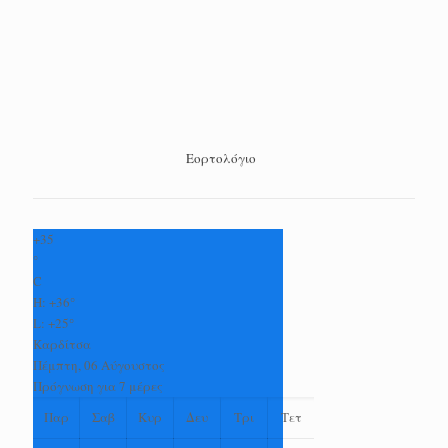
Εορτολόγιο
+
35
°
C
H:
+
36°
L:
+
25°
Καρδίτσα
Πέμπτη, 06 Αύγουστος
Πρόγνωση για 7 μέρες
Παρ
Σαβ
Κυρ
Δευ
Τρι
Τετ