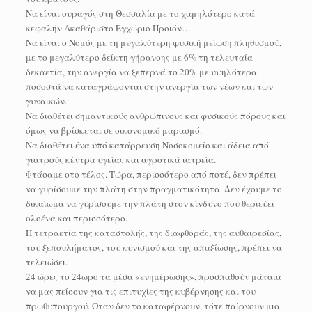
Να είναι ουραγός στη Θεσσαλία με το χαμηλότερο κατά
κεφαλήν Ακαθάριστο Εγχώριο Προϊόν…
Να είναι ο Νομός με τη μεγαλύτερη φυσική μείωση πληθυσμού,
με το μεγαλύτερο δείκτη γήρανσης με 6% τη τελευταία
δεκαετία, την ανεργία να ξεπερνά το 20% με υψηλότερα
ποσοστά να καταγράφονται στην ανεργία των νέων και των
γυναικών.
Να διαθέτει σημαντικούς ανθρώπινους και φυσικούς πόρους και
όμως να βρίσκεται σε οικονομικό μαρασμό.
Να διαθέτει ένα υπό κατάρρευση Νοσοκομείο και άδεια από
γιατρούς κέντρα υγείας και αγροτικά ιατρεία.
Φτάσαμε στο τέλος. Τώρα, περισσότερο από ποτέ, δεν πρέπει
να γυρίσουμε την πλάτη στην πραγματικότητα. Δεν έχουμε το
δικαίωμα να γυρίσουμε την πλάτη στον κίνδυνο που θεριεύει
ολοένα και περισσότερο.
Η τετραετία της καταστολής, της διαφθοράς, της αυθαιρεσίας,
του ξεπουλήματος, του κυνισμού και της απαξίωσης, πρέπει να
τελειώσει.
24 ώρες το 24ωρο τα μέσα «ενημέρωσης», προσπαθούν μάταια
να μας πείσουν για τις επιτυχίες της κυβέρνησης και του
πρωθυπουργού. Όταν δεν το καταφέρνουν, τότε παίρνουν μια