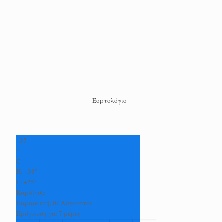
Εορτολόγιο
+
37
°
C
H:
+
38°
L:
+
25°
Καρδίτσα
Παρασκευή, 07 Αύγουστος
Πρόγνωση για 7 μέρες