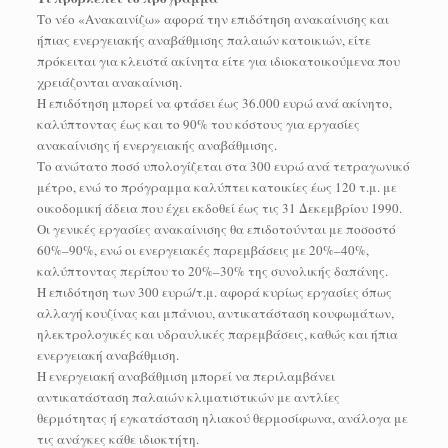
Το νέο «Ανακαινίζω» αφορά την επιδότηση ανακαίνισης και
ήπιας ενεργειακής αναβάθμισης παλαιών κατοικιών, είτε
πρόκειται για κλειστά ακίνητα είτε για ιδιοκατοικούμενα που
χρειάζονται ανακαίνιση.
Η επιδότηση μπορεί να φτάσει έως 36.000 ευρώ ανά ακίνητο,
καλύπτοντας έως και το 90% του κόστους για εργασίες
ανακαίνισης ή ενεργειακής αναβάθμισης.
Το ανώτατο ποσό υπολογίζεται στα 300 ευρώ ανά τετραγωνικό
μέτρο, ενώ το πρόγραμμα καλύπτει κατοικίες έως 120 τ.μ. με
οικοδομική άδεια που έχει εκδοθεί έως τις 31 Δεκεμβρίου 1990.
Οι γενικές εργασίες ανακαίνισης θα επιδοτούνται με ποσοστό
60%–90%, ενώ οι ενεργειακές παρεμβάσεις με 20%–40%,
καλύπτοντας περίπου το 20%–30% της συνολικής δαπάνης.
Η επιδότηση των 300 ευρώ/τ.μ. αφορά κυρίως εργασίες όπως
αλλαγή κουζίνας και μπάνιου, αντικατάσταση κουφωμάτων,
ηλεκτρολογικές και υδραυλικές παρεμβάσεις, καθώς και ήπια
ενεργειακή αναβάθμιση.
Η ενεργειακή αναβάθμιση μπορεί να περιλαμβάνει
αντικατάσταση παλαιών κλιματιστικών με αντλίες
θερμότητας ή εγκατάσταση ηλιακού θερμοσίφωνα, ανάλογα με
τις ανάγκες κάθε ιδιοκτήτη.