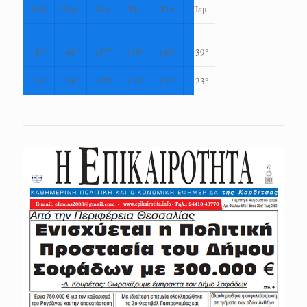
Σαβ
Κυρ
Δευ
Τρι
Τετ
Πεμ
+
39°
+
40°
+
37°
+
39°
+
40°
+
39°
+
26°
+
26°
+
25°
+
23°
+
23°
+
23°