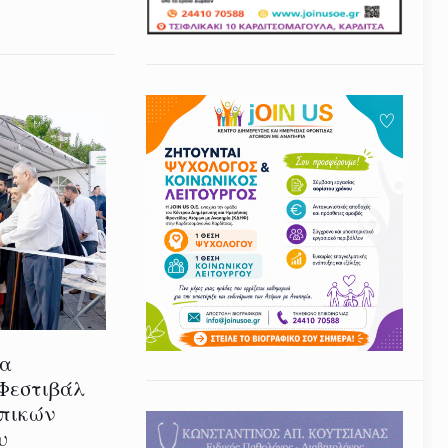
ία
 Φεστιβάλ
οπικών
υ