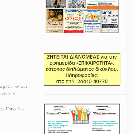
ο μαλλί στ’ αντί”
 από την
 – Παιχνίδι –