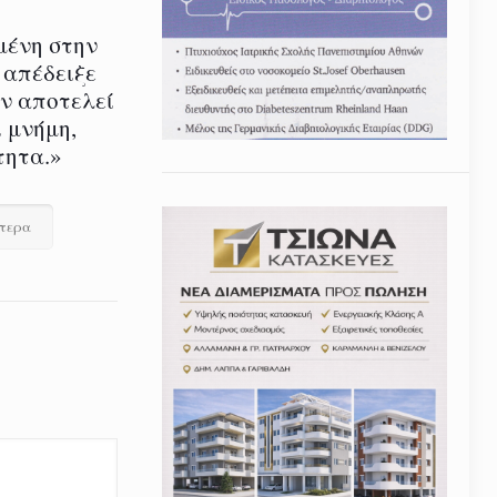
μένη στην
 απέδειξε
εν αποτελεί
 μνήμη,
τητα.»
ότερα