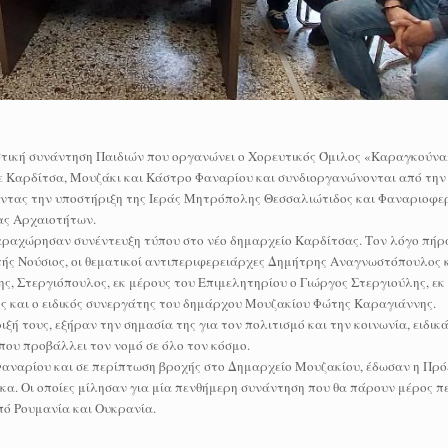
στική συνάντηση Παιδιών που οργανώνει ο Χορευτικός Όμιλος «Καραγκούνα
σε Καρδίτσα, Μουζάκι και Κάστρο Φαναρίου και συνδιοργανώνονται από την
οντας την υποστήριξη της Ιεράς Μητρόπολης Θεσσαλιώτιδος και Φαναριοφε
ας Αρχαιοτήτων.
αραχώρησαν συνέντευξη τύπου στο νέο δημαρχείο Καρδίτσας. Τον λόγο πήρ
ής Νούσιος, οι θεματικοί αντιπεριφερειάρχες Δημήτρης Αναγνωστόπουλος 
, Στεργιόπουλος, εκ μέρους του Επιμελητηρίου ο Γιώργος Στεργιούλης, εκ
ς και ο ειδικός συνεργάτης του δημάρχου Μουζακίου Φώτης Καραγιάννης.
ή τους, εξήραν την σημασία της για τον πολιτισμό και την κοινωνία, ειδικ
που προβάλλει τον νομό σε όλο τον κόσμο.
Φαναρίου και σε περίπτωση βροχής στο Δημαρχείο Μουζακίου, έδωσαν η Πρό
. Οι οποίες μίλησαν για μία πενθήμερη συνάντηση που θα πάρουν μέρος π
πό Ρουμανία και Ουκρανία.