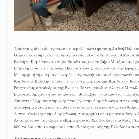
Τριάντα χρόνια διοργανώσεων συμπληρώνει φέτος η Διεθνή Πολιτι
Οι φετινές εκδηλώσεις θα πραγματοποιηθούν από 10 έως 14 Μαΐου 
Ενότητα Καρδίτσας το Δήμο Καρδίτσας και το Δήμο Μουζακίου, έχ
Επιμελητηρίου, της Ένωσης Πολιτιστικών Συλλόγων και της Εφορεί
Με αφορμή την αυριανή έναρξη, οργανωτής και συνδιοργανωτές, π
Καρδίτσας Βασίλης Τσιάκος, ο αντιπεριφερειάρχης Καρδίτσας Κωστ
Ρογγανάκη, ο πρόεδρος της Ένωσης Πολιτιστικών συλλόγων Μανώλης
Εφορείας Αρχαιοτήτων οι Κων/νος Βουζαξάκης και Κων/νος Γαλάζιο
Άπαντες εξέφρασαν την χαρά τους για την διοργάνωση και την στήριξ
που αφορά παιδιά και τόνισαν ότι αποτελεί ένα καταξιωμένο θεσμό 
Λεπτομέρειες για την διοργάνωση, που αρχίζει σήμερα στο κάστρο 
Αντιπρόεδρος του Ομίλου «Καραγκούνα» Χρ. Θεολόγη και Μάχη Χάκα
600 παιδιά, από το νομό μας, από άλλους νομούς της Ελλάδας και α
Το πρόγραμμα των εκδηλώσεων