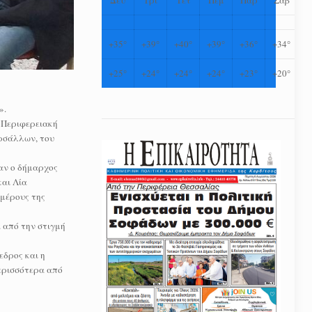
+
35°
+
39°
+
40°
+
39°
+
36°
+
34°
+
25°
+
24°
+
24°
+
24°
+
23°
+
20°
».
 Περιφερειακή
ρσάλλων, του
αν ο δήμαρχος
και Λία
 μέρους της
ά από την στιγμή
εδρος και η
ερισσότερα από