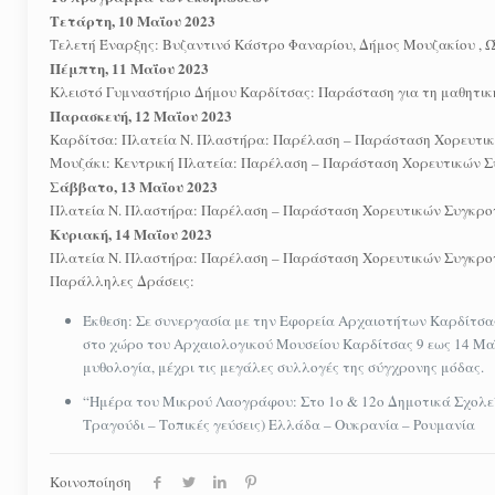
Τετάρτη, 10 Μαΐου 2023
Τελετή Έναρξης: Βυζαντινό Κάστρο Φαναρίου, Δήμος Μουζακίου , Ώ
Πέμπτη, 11 Μαΐου 2023
Κλειστό Γυμναστήριο Δήμου Καρδίτσας: Παράσταση για τη μαθητική
Παρασκευή, 12 Μαΐου 2023
Καρδίτσα: Πλατεία Ν. Πλαστήρα: Παρέλαση – Παράσταση Χορευτι
Μουζάκι: Κεντρική Πλατεία: Παρέλαση – Παράσταση Χορευτικών 
Σάββατο, 13 Μαΐου 2023
Πλατεία Ν. Πλαστήρα: Παρέλαση – Παράσταση Χορευτικών Συγκρο
Κυριακή, 14 Μαΐου 2023
Πλατεία Ν. Πλαστήρα: Παρέλαση – Παράσταση Χορευτικών Συγκρο
Παράλληλες Δράσεις:
Έκθεση: Σε συνεργασία με την Εφορεία Αρχαιοτήτων Καρδίτσας 
στο χώρο του Αρχαιολογικού Μουσείου Καρδίτσας 9 εως 14 Μαΐο
μυθολογία, μέχρι τις μεγάλες συλλογές της σύγχρονης μόδας.
“Ημέρα του Μικρού Λαογράφου: Στο 1ο & 12ο Δημοτικά Σχολεί
Τραγούδι – Τοπικές γεύσεις) Ελλάδα – Ουκρανία – Ρουμανία
Κοινοποίηση