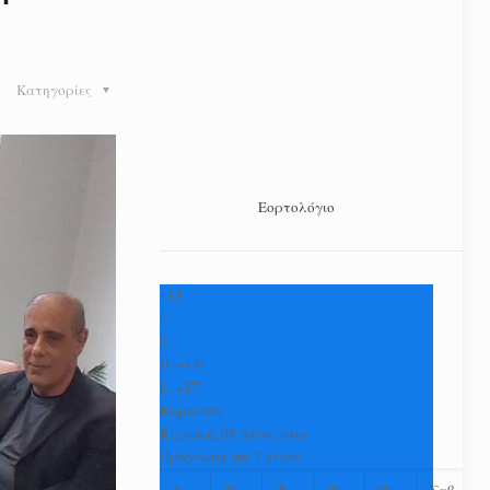
Κατηγορίες
Εορτολόγιο
+
33
°
C
H:
+
35°
L:
+
27°
Καρδίτσα
Κυριακή, 09 Αύγουστος
Πρόγνωση για 7 μέρες
Δευ
Τρι
Τετ
Πεμ
Παρ
Σαβ