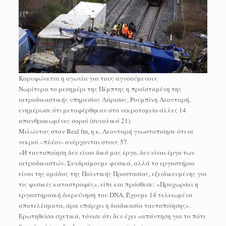
Κορυφώνεται η αγωνία για τους αγνοούμενους
Νωρίτερα το μεσημέρι της Πέμπτης η προϊσταμένη της
ιατροδικαστικής υπηρεσίας Λάρισας, Ρουμπίνη Λεονταρή,
ενημέρωσε ότι μεταφέρθηκαν στο νεκροτομείο άλλες 14
απανθρακωμένες σοροί (συνολικά 21).
Μιλώντας στον Real fm, η κ. Λεονταρή γνωστοποίησε ότι οι
νεκροί –πλέον- ανέρχονται στους 57.
«Η ταυτοποίηση δεν είναι δικό μας έργο, δεν είναι έργο των
ιατροδικαστών. Συνδράμουμε φυσικά, αλλά το εργαστήριο
είναι της ομάδας της Πολιτικής Προστασίας, εξειδικευμένης για
τις φυσικές καταστροφές», είπε και πρόσθεσε: «Προχωράει η
εργαστηριακή διερεύνηση του DNA. Έχουμε 14 τελειωμένα
αποτελέσματα, άρα υπάρχει η διαδικασία ταυτοποίησης».
Ερωτηθείσα σχετικά, τόνισε ότι δεν έχει «απάντηση για το πότε