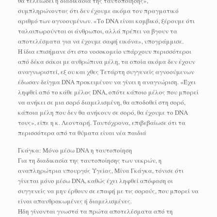
θα τελειώσει η διαδικασία της ταυτοποίησης»,
συμπληρώνοντας ότι δεν έχουμε ακόμα τον πραγματικό
αριθμό των αγνοουμένων. «Το DNA είναι κομβικό, ξέρουμε ότι
ταλαιπωρούνται οι άνθρωποι, αλλά πρέπει να βγουν τα
αποτελέσματα για να έχουμε σαφή εικόνα», υπογράμμισε.
Η ίδια επισήμανε ότι στο νοσοκομείο υπάρχουν περισσότεροι
από δέκα σάκοι με ανθρώπινα μέλη, τα οποία ακόμα δεν έχουν
αναγνωριστεί, εξ ου και χθες Τετάρτη συγγενείς αγνοούμενων
έδωσαν δείγμα DNA προκειμένου να γίνει η αναγνώριση. «Έχει
ληφθεί από το κάθε μέλος DNA, οπότε κάποιο μέλος που μπορεί
να ανήκει σε μια σορό διαμελισμένη, θα αποδοθεί στη σορό,
κάποια μέλη που δεν θα ανήκουν σε σορό, θα έχουμε το DNA
τους», είπε η κ. Λεονταρή. Ταυτόχρονα, επιβεβαίωσε ότι τα
περισσότερα από τα θύματα είναι νέα παιδιά
Γκάγκα: Μόνο μέσω DNA η ταυτοποίηση
Για τη διαδικασία της ταυτοποίησης των νεκρών, η
αναπληρώτρια υπουργός Υγείας, Μίνα Γκάγκα, τόνισε ότι
γίνεται μόνο μέσω DNA, καθώς έχει ληφθεί απόφαση οι
συγγενείς να μην έρθουν σε επαφή με τις σορούς, που μπορεί να
είναι απανθρακωμένες ή διαμελισμένες.
Ήδη γίνονται γνωστά τα πρώτα αποτελέσματα από τη