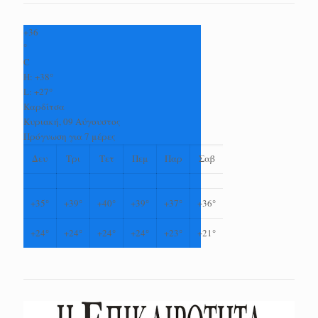
+
36
°
C
H:
+
38°
L:
+
27°
Καρδίτσα
Κυριακή, 09 Αύγουστος
Πρόγνωση για 7 μέρες
Δευ
Τρι
Τετ
Πεμ
Παρ
Σαβ
+
35°
+
39°
+
40°
+
39°
+
37°
+
36°
+
24°
+
24°
+
24°
+
24°
+
23°
+
21°