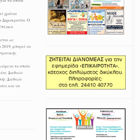
εία τα οποία
εί χρόνια
α Δημοκρατία. Ο
λύπλοκα
εται ως
 2019, μπορεί να
κτρονικής
είμενο το οποίο
τέας Διεθνών
ητής Διεθνών
σεις και να