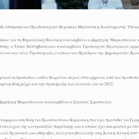
έρι.Με απόφαση του Πρωθυπουργού Κυριάκου Μητσοτάκη Αναπληρωτής Υπο
όδιος για τη Φορολογική Πολιτική αναλαμβάνει ο Δημήτρης Μαρκόπουλος
ίσης, ο Τάσος Χατζηβασιλείου αναλαμβάνει Υφυπουργός Εξωτερικών, αρμόδ
ού και των νέων Υφυπουργών, ενώπιον του Προέδρου της Δημοκρατίας Κων
ητικού εκπροσώπου, καθώς θεωρείται άκρως επιτυχημένος από τον πρωθυπ
μένη θέση μέχρι και την προκήρυξη των εκλογών για το 2027.
υ Δημήτρη Μαρκόπουλου αναλαμβάνει ο Στράτος Σιμόπουλος.
αφορών στη θέση του Κωνσταντίνου Κυρανάκη που έχει προταθεί για Γρα
ά στελεχών της κεντροδεξιάς παράταξης και ο οποίος έχει δοκιμαστεί με επι
ών). Εργατικός και αθόρυβος, εκλέγεται βουλευτής στη Δυτική Αττική από 