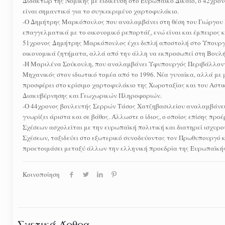
Διδάκτωρ της Νομικής με ειδίκευση στο Ευρωπαϊκό Δίκαιο, ο 42χρον
είναι σημαντικά για το συγκεκριμένο χαρτοφυλάκιο.
-Ο Δημήτρης Μαρκόπουλος που αναλαμβάνει στη θέση του Γιώργου Κ
επαγγελματικά με το οικονομικό ρεπορτάζ, ενώ είναι και έμπειρος
51χρονος Δημήτρης Μαρκόπουλος έχει διπλή αποστολή στο Υπουργεί
οικονομικά ζητήματα, αλλά από την άλλη να εκπροσωπεί στη Βουλή
-Η Μαριλένα Σούκουλη, που αναλαμβάνει Υφυπουργός Περιβάλλοντος
Μηχανικός στον ιδιωτικό τομέα από το 1996. Νέα γυναίκα, αλλά με 
προσφέρει στο κρίσιμο χαρτοφυλάκιο της Χωροταξίας και του Αστι
Διακυβέρνησης και Γεωχωρικών Πληροφοριών.
-Ο 44χρονος βουλευτής Σερρών Τάσος Χατζηβασιλείου αναλαμβάνει 
γνωρίζει άριστα και σε βάθος. Άλλωστε ο ίδιος, ο οποίος επίσης πρ
Σχέσεων ασχολείται με την ευρωπαϊκή πολιτική και διατηρεί ισχυρο
Σχέσεων, ταξιδεύει στο εξωτερικό συνοδεύοντας τον Πρωθυπουργό κ
προετοιμάσει μεταξύ άλλων την ελληνική προεδρία της Ευρωπαϊκή
Κοινοποίηση
Σχετικά Άρθρα