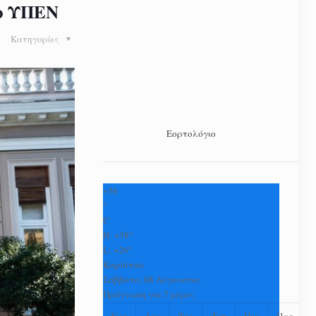
το ΥΠΕΝ
Κατηγορίες
Εορτολόγιο
+
36
°
C
H:
+
38°
L:
+
26°
Καρδίτσα
Σάββατο, 08 Αύγουστος
Πρόγνωση για 7 μέρες
Κυρ
Δευ
Τρι
Τετ
Πεμ
Παρ