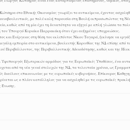
ος Γιώργος Κώτσηρας είναι ένας καταρτισμένος επιστήμονας, νομικός, στοιχ
ώτσηρα στο Εθνικής Οικονομίας γνωρίζει το αντικείμενο, έχοντας ασχοληθ
 κοινοβουλευτικός, με πολύ καλή παρουσία στη Βουλή εκπροσωπώντας τη Νέ
ο, καθώς από τη μία έχει τη δυνατότητα να εξηγεί με απλή γλώσσα τα πο
 τον Υπουργό Κυριάκο Πιερρακάκη όταν έχει αυξημένες υποχρεώσεις.
 και Ενέργειας στη θέση του εκλιπόντος Νίκου Ταγαρά, ξεκίνησε να εργάζ
μεγάλη εμπειρία στο αντικείμενο, βουλευτής Κορινθίας της ΝΔ επίσης από το
κού Περιβάλλοντος, της Περιβαλλοντικής Αδειοδότησης, καθώς και της Ηλε
Υφυπουργός Εξωτερικών αρμόδιος για τις Ευρωπαϊκές Υποθέσεις, ένα αντικ
οέρχεται από τη νέα γενιά στελεχών της ΝΔ, τα τελευταία χρόνια, ως Γραμμα
ύς διαύλους επικοινωνίας με τις ευρωπαϊκές κυβερνήσεις. Επίκουρος Καθηγ
ρίνεται ως ο πλέον κατάλληλος για να ασχοληθεί με τις ευρωπαϊκές προκλή
ς Ένωσης.