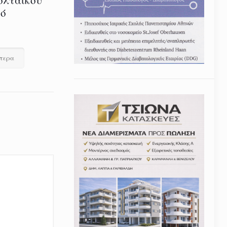
τό
ότερα