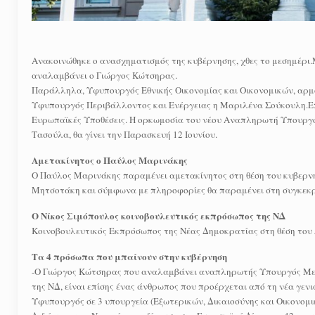
Ανακοινώθηκε ο ανασχηματισμός της κυβέρνησης, χθες το μεσημ
αναλαμβάνει ο Γιώργος Κώτσηρας.
Παράλληλα, Υφυπουργός Εθνικής Οικονομίας και Οικονομικών, αρμ
Υφυπουργός Περιβάλλοντος και Ενέργειας η Μαριλένα Σούκουλη.Επ
Ευρωπαϊκές Υποθέσεις. Η ορκωμοσία του νέου Αναπληρωτή Υπουργ
Τασούλα, θα γίνει την Παρασκευή 12 Ιουνίου.
Αμετακίνητος ο Παύλος Μαρινάκης
Ο Παύλος Μαρινάκης παραμένει αμετακίνητος στη θέση του κυβερν
Μητσοτάκη και σύμφωνα με πληροφορίες θα παραμένει στη συγκεκρι
Ο Νίκος Σιμόπουλος κοινοβουλευτικός εκπρόσωπος της ΝΔ
Κοινοβουλευτικός Εκπρόσωπος της Νέας Δημοκρατίας στη θέση το
Τα 4 πρόσωπα που μπαίνουν στην κυβέρνηση
-Ο Γιώργος Κώτσηρας που αναλαμβάνει αναπληρωτής Υπουργός Μετ
της ΝΔ, είναι επίσης ένας άνθρωπος που προέρχεται από τη νέα γενι
Υφυπουργός σε 3 υπουργεία (Εξωτερικών, Δικαιοσύνης και Οικονομικ