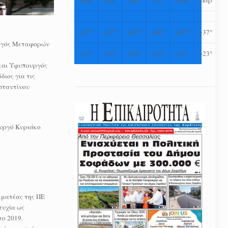
+
37°
+
37°
+
39°
+
40°
+
39°
+
37°
υργός Μεταφορών
+
27°
+
25°
+
24°
+
24°
+
23°
+
23°
 και Υφυπουργός
ιος για τις
σταντίνου
ουργό Κυριάκο
μματέας της ΠΕ
τυχία ως
το 2019.