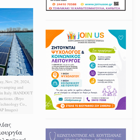
ay, Nov. 29, 2024,
Revamping and
t in Italy. HANDOUT
uctions. (Bryo
echnology Co.,
 AP Images)
λίας
ιουργία
ολταϊκού