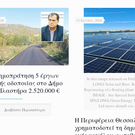
026
31 Ιουλίου, 2026
ημοπράτηση 5 έργων
In this image released on Frid
ής οδοποιίας στο Δήμο
LONGi Solar and Bryo: 
Πλαστήρα 2.520.000 €
Repowering of a floating plan
IMAGE - See Special Instr
SPA/LONGi Green Energy T
Ltd./news aktuell via
Διαβάστε Περισσότερα
H Περιφέρεια Θεσσα
χρηματοδοτεί τη δημ
ενός μεγάλου φωτοβ