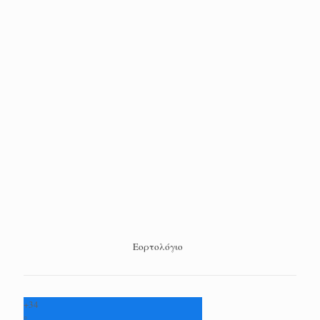
Εορτολόγιο
+
34
°