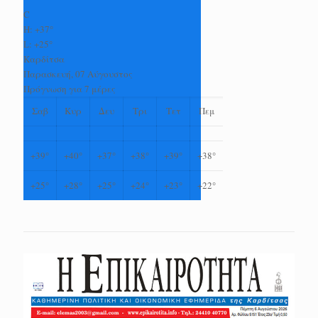
C
H:
+
37°
L:
+
25°
Καρδίτσα
Παρασκευή, 07 Αύγουστος
Πρόγνωση για 7 μέρες
Σαβ
Κυρ
Δευ
Τρι
Τετ
Πεμ
+
39°
+
40°
+
37°
+
38°
+
39°
+
38°
+
25°
+
28°
+
25°
+
24°
+
23°
+
22°