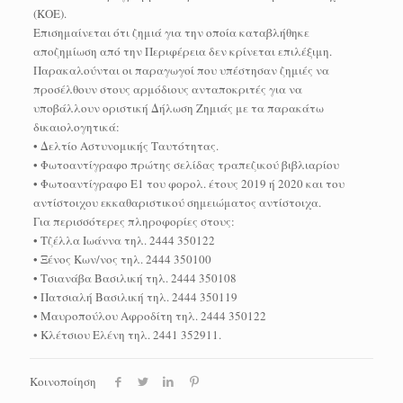
(ΚΟΕ).
Επισημαίνεται ότι ζημιά για την οποία καταβλήθηκε
αποζημίωση από την Περιφέρεια δεν κρίνεται επιλέξιμη.
Παρακαλούνται οι παραγωγοί που υπέστησαν ζημιές να
προσέλθουν στους αρμόδιους ανταποκριτές για να
υποβάλλουν οριστική Δήλωση Ζημιάς με τα παρακάτω
δικαιολογητικά:
• Δελτίο Αστυνομικής Ταυτότητας.
• Φωτοαντίγραφο πρώτης σελίδας τραπεζικού βιβλιαρίου
• Φωτοαντίγραφο Ε1 του φορολ. έτους 2019 ή 2020 και του
αντίστοιχου εκκαθαριστικού σημειώματος αντίστοιχα.
Για περισσότερες πληροφορίες στους:
• Τζέλλα Ιωάννα τηλ. 2444 350122
• Ξένος Κων/νος τηλ. 2444 350100
• Τσιανάβα Βασιλική τηλ. 2444 350108
• Πατσιαλή Βασιλική τηλ. 2444 350119
• Μαυροπούλου Αφροδίτη τηλ. 2444 350122
• Κλέτσιου Ελένη τηλ. 2441 352911.
Κοινοποίηση