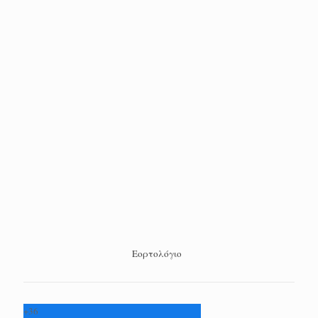
Εορτολόγιο
+
36