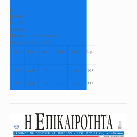
°
C
H:
+
38°
L:
+
25°
Καρδίτσα
Παρασκευή, 07 Αύγουστος
Πρόγνωση για 7 μέρες
Σαβ
Κυρ
Δευ
Τρι
Τετ
Πεμ
+
39°
+
40°
+
37°
+
39°
+
40°
+
39°
+
26°
+
26°
+
25°
+
23°
+
23°
+
23°