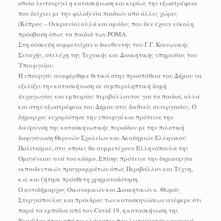
οποίο λειτουργεί η κατασκήνωση και κυρίως την εξωστρέφεια
που δείχνει με την φιλοξενία παιδιών από άλλες χώρες
(Κύπρος – Ουκρανία) αλλά και ομάδες που δεν έχουν εύκολη
πρόσβαση όπως τα παιδιά των ΡΟΜΑ.
Στη σύσκεψη συμμετείχαν ο διευθυντής του Γ.Γ. Κοινωνικής
Συνοχής, στελέχη της Τεχνικής και Διοικητικής υπηρεσίας του
Υπουργείου.
Η υπουργός αναφέρθηκε θετικά στην προσπάθεια του Δήμου να
εξελίξει την κατασκήνωση σε συμπεριληπτική δομή
ψυχαγωγίας και εμπειρίας περιβάλλοντος για τα παιδιά, αλλά
και στην εξωστρέφεια του Δήμου στις διεθνείς συνεργασίες. Ο
δήμαρχος ευχαρίστησε την υπουργό και πρότεινε την
διεύρυνση της κατασκηνωτικής περιόδου με την πιλοτική
διοργάνωση Θερινών Σχολείων και Ακαδημιών Ελληνικού
Πολιτισμού, στις οποίες θα συμμετέχουν Ελληνόπουλα της
Ομογένειας ανά τον κόσμο. Επίσης πρότεινε την δημιουργία
εκπαιδευτικών προγραμμάτων όπως Περιβάλλον και Τέχνη,
κ.α. και ζήτησε πρόσθετη χρηματοδότηση.
Ο αντιδήμαρχος Οικονομικών και Διοικητικών κ. Θωμάς
Στεργιόπουλος και πρόεδρος των κατασκηνώσεων ανέφερε ότι
παρά τα εμπόδια από τον Covid 19, η κατασκήνωση της
Νεράϊδας ήταν από τις ελάχιστες που λειτούργησε κανονικά