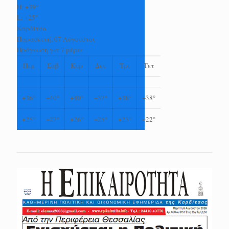
H:
+
39°
L:
+
25°
Καρδίτσα
Παρασκευή, 07 Αύγουστος
Πρόγνωση για 7 μέρες
Πεμ
Σαβ
Κυρ
Δευ
Τρι
Τετ
+
36°
+
40°
+
40°
+
37°
+
38°
+
38°
+
25°
+
27°
+
26°
+
25°
+
23°
+
22°