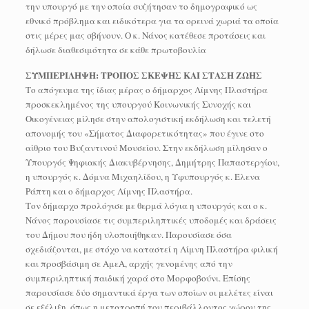
την υπουργό με την οποία συζήτησαν το δημογραφικό ως
εθνικό πρόβλημα και ειδικότερα για τα ορεινά χωριά τα οποία
στις μέρες μας σβήνουν. Ο κ. Νάνος κατέθεσε προτάσεις και
δήλωσε διαθεσιμότητα σε κάθε πρωτοβουλία
ΣΥΜΠΕΡΙΛΗΨΗ: ΤΡΟΠΟΣ ΣΚΕΨΗΣ ΚΑΙ ΣΤΑΣΗ ΖΩΗΣ
Το απόγευμα της ίδιας μέρας ο δήμαρχος Λίμνης Πλαστήρα
προσκεκλημένος της υπουργού Κοινωνικής Συνοχής και
Οικογένειας μίλησε στην απολογιστική εκδήλωση και τελετή
απονομής του «Σήματος Διαφορετικότητας» που έγινε στο
αίθριο του Βυζαντινού Μουσείου. Στην εκδήλωση μίλησαν ο
Υπουργός Ψηφιακής Διακυβέρνησης, Δημήτρης Παπαστεργίου,
η υπουργός κ. Δόμνα Μιχαηλίδου, η Υφυπουργός κ. Έλενα
Ράπτη και ο δήμαρχος Λίμνης Πλαστήρα.
Τον δήμαρχο προλόγισε με θερμά λόγια η υπουργός και ο κ.
Νάνος παρουσίασε τις συμπεριληπτικές υποδομές και δράσεις
του Δήμου που ήδη υλοποιήθηκαν. Παρουσίασε όσα
σχεδιάζονται, με στόχο να καταστεί η Λίμνη Πλαστήρα φιλική
και προσβάσιμη σε ΑμεΑ, αρχής γενομένης από την
συμπεριληπτική παιδική χαρά στο Μορφοβούνι. Επίσης
παρουσίασε δύο σημαντικά έργα των οποίων οι μελέτες είναι
σε εξέλιξη, όπως η μετατροπή του περιβάλλοντος χώρου της