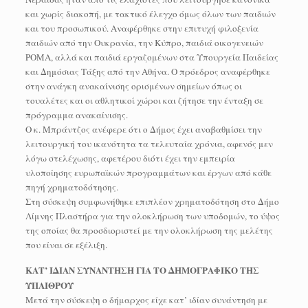
και χωρίς διακοπή, με τακτικό έλεγχο όμως όλων των παιδιών
και του προσωπικού. Αναφέρθηκε στην επιτυχή φιλοξενία
παιδιών από την Ουκρανία, την Κύπρο, παιδιά οικογενειών
ΡΟΜΑ, αλλά και παιδιά εργαζομένων στα Υπουργεία Παιδείας
και Δημόσιας Τάξης από την Αθήνα. Ο πρόεδρος αναφέρθηκε
στην ανάγκη ανακαίνισης ορισμένων σημείων όπως οι
τουαλέτες και οι αθλητικοί χώροι και ζήτησε την ένταξη σε
πρόγραμμα ανακαίνισης.
Ο κ. Μπράντζος ανέφερε ότι ο Δήμος έχει αναβαθμίσει την
λειτουργική του ικανότητα τα τελευταία χρόνια, αφενός μεν
λόγω στελέχωσης, αφετέρου διότι έχει την εμπειρία
υλοποίησης ευρωπαϊκών προγραμμάτων και έργων από κάθε
πηγή χρηματοδότησης.
Στη σύσκεψη συμφωνήθηκε επιπλέον χρηματοδότηση στο Δήμο
Λίμνης Πλαστήρα για την ολοκλήρωση των υποδομών, το ύψος
της οποίας θα προσδιοριστεί με την ολοκλήρωση της μελέτης
που είναι σε εξέλιξη.
ΚΑΤ’ ΙΔΙΑΝ ΣΥΝΑΝΤΗΣΗ ΓΙΑ ΤΟ ΔΗΜΟΓΡΑΦΙΚΟ ΤΗΣ
ΥΠΑΙΘΡΟΥ
Μετά την σύσκεψη ο δήμαρχος είχε κατ’ ιδίαν συνάντηση με