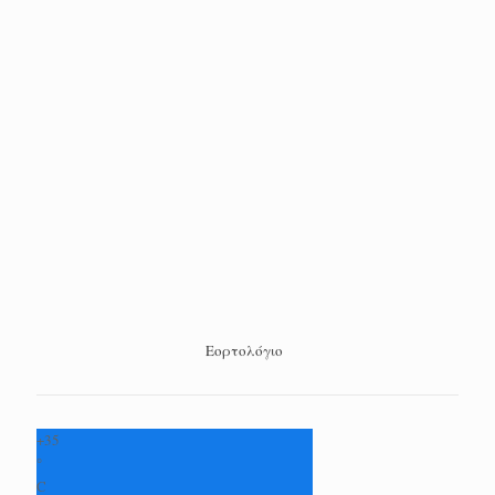
Εορτολόγιο
+
35
°
C