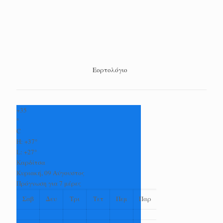
Εορτολόγιο
+
35
°
C
H:
+
37°
L:
+
27°
Καρδίτσα
Κυριακή, 09 Αύγουστος
Πρόγνωση για 7 μέρες
Σαβ
Δευ
Τρι
Τετ
Πεμ
Παρ