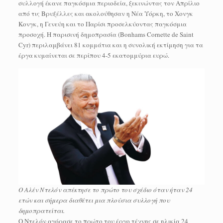
συλλογή έκανε παγκόσμια περιοδεία, ξεκινώντας τον Απρίλιο
από τις Βρυξέλλες και ακολούθησαν η Νέα Υόρκη, το Χονγκ
Κονγκ, η Γενεύη και το Παρίσι προσελκύοντας παγκόσμια
προσοχή. Η παρισινή δημοπρασία (Bonhams Cornette de Saint
Cyr) περιλαμβάνει 81 κομμάτια και η συνολική εκτίμηση για τα
έργα κυμαίνεται σε περίπου 4-5 εκατομμύρια ευρώ.
Ο Αλέν Ντελόν απέκτησε το πρώτο του σχέδιο όταν ήταν 24
ετών και σήμερα διαθέτει μια πλούσια συλλογή που
δημοπρατείται.
Ο Ντελόν αγόρασε το πρώτο του έργο τέχνης σε ηλικία 24