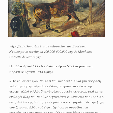
«Αραβικό άλογο δεμένο σε πάσσαλο» του Ευγένιου
Ντελακρουά (εκτίμηση 400.000-600.000 ευρώ). [Bonhams
Cornette de Saint Cyr]
H συλλογή του Αλέν Ντελόν με έργα Ντελακρουά και
Βερονέζε βγαίνει στο σφυρί
«The collector’s eye», το μάτι του συλλέκτη, είναι μια έκφραση
πολύ αγαπητή ανάμεσα σε όσους θεωρούνται ειδικοί της
τέχνης. Αλλά ο Αλέν Ντελόν, όπως συνέβαινε ουσιαστικά με τις
επιλογές όλης του της ζωής, ήταν ένας φιλότεχνος της καρδιάς,
ένας συλλέκτης που αγόραζε μόνον ό,τι ευχαριστούσε την ψυχή
του. Στο παρελθόν τού είχαν ζητήσει να συνοψίσει τα
επιτεύγματα της πορείας του. «Υπάρχουν δύο πράγματα που