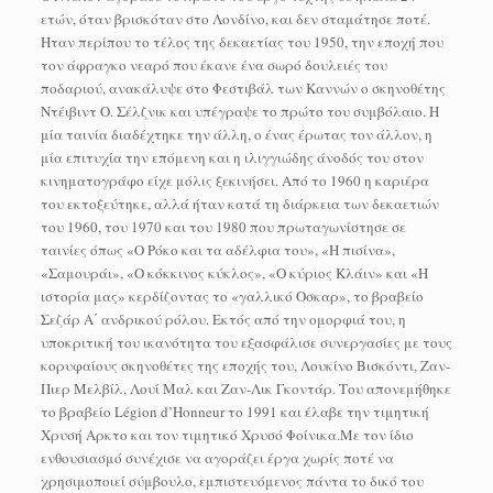
ετών, όταν βρισκόταν στο Λονδίνο, και δεν σταμάτησε ποτέ.
Ηταν περίπου το τέλος της δεκαετίας του 1950, την εποχή που
τον άφραγκο νεαρό που έκανε ένα σωρό δουλειές του
ποδαριού, ανακάλυψε στο Φεστιβάλ των Καννών ο σκηνοθέτης
Ντέιβιντ Ο. Σέλζνικ και υπέγραψε το πρώτο του συμβόλαιο. Η
μία ταινία διαδέχτηκε την άλλη, ο ένας έρωτας τον άλλον, η
μία επιτυχία την επόμενη και η ιλιγγιώδης άνοδός του στον
κινηματογράφο είχε μόλις ξεκινήσει. Από το 1960 η καριέρα
του εκτοξεύτηκε, αλλά ήταν κατά τη διάρκεια των δεκαετιών
του 1960, του 1970 και του 1980 που πρωταγωνίστησε σε
ταινίες όπως «Ο Ρόκο και τα αδέλφια του», «Η πισίνα»,
«Σαμουράι», «Ο κόκκινος κύκλος», «Ο κύριος Κλάιν» και «Η
ιστορία μας» κερδίζοντας το «γαλλικό Οσκαρ», το βραβείο
Σεζάρ Α΄ ανδρικού ρόλου. Εκτός από την ομορφιά του, η
υποκριτική του ικανότητα του εξασφάλισε συνεργασίες με τους
κορυφαίους σκηνοθέτες της εποχής του, Λουκίνο Βισκόντι, Ζαν-
Πιερ Μελβίλ, Λουί Μαλ και Ζαν-Λικ Γκοντάρ. Του απονεμήθηκε
το βραβείο Légion d’Honneur το 1991 και έλαβε την τιμητική
Χρυσή Αρκτο και τον τιμητικό Χρυσό Φοίνικα.Με τον ίδιο
ενθουσιασμό συνέχισε να αγοράζει έργα χωρίς ποτέ να
χρησιμοποιεί σύμβουλο, εμπιστευόμενος πάντα το δικό του