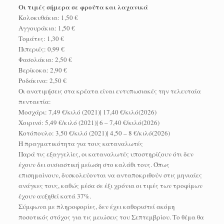
Οι τιμές σήμερα σε φρούτα και λαχανικά
Κολοκυθάκια: 1,50 €
Αγγουράκια: 1,50 €
Τομάτες: 1,30 €
Πιπεριές: 0,99 €
Φασολάκια: 2,50 €
Βερίκοκα: 2,90 €
Ροδάκινα: 2,50 €
Οι ανατιμήσεις στα κρέατα είναι εντυπωσιακές την τελευταία
πενταετία:
Μοσχάρι: 7,49 €/κιλό (2021)| 17,40 €/κιλό(2026)
Χοιρινό: 5,49 €/κιλό (2021)| 6 – 7,40 €/κιλό(2026)
Κοτόπουλο: 3,50 €/κιλό (2021)| 4,50 – 8 €/κιλό(2026)
Η πραγματικότητα για τους καταναλωτές
Παρά τις εξαγγελίες, οι καταναλωτές υποστηρίζουν ότι δεν
έχουν δει ουσιαστική μείωση στο καλάθι τους. Όπως
επισημαίνουν, δυσκολεύονται να ανταποκριθούν στις μηνιαίες
ανάγκες τους, καθώς μέσα σε έξι χρόνια οι τιμές των τροφίμων
έχουν αυξηθεί κατά 37%.
Σύμφωνα με πληροφορίες, δεν έχει καθοριστεί ακόμη
ποσοτικός στόχος για τις μειώσεις του Σεπτεμβρίου. Το θέμα θα