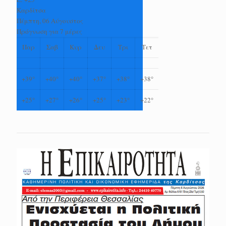
Καρδίτσα
Πέμπτη, 06 Αύγουστος
Πρόγνωση για 7 μέρες
Παρ
Σαβ
Κυρ
Δευ
Τρι
Τετ
+
39°
+
40°
+
40°
+
37°
+
38°
+
38°
+
25°
+
27°
+
26°
+
25°
+
23°
+
22°