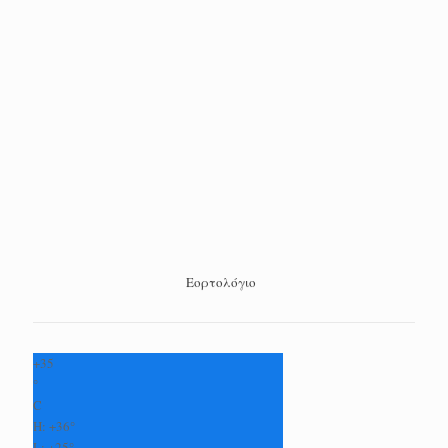
Εορτολόγιο
+
35
°
C
H:
+
36°
L:
+
25°