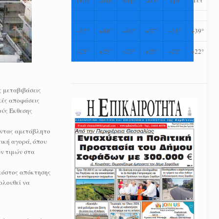
+
37°
+
40°
+
40°
+
37°
+
38°
+
39°
+
25°
+
25°
+
25°
+
25°
+
22°
+
22°
 μεταβιβάσεις
κές αποφάσεις
ούς Έκθεσης
ρώντας αμετάβλητο
τική αγορά, όπου
ων τιμών στα
 κόστος απόκτησης
ολουθεί να