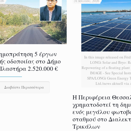
026
31 Ιουλίου, 2026
ημοπράτηση 5 έργων
In this image released on Frid
ής οδοποιίας στο Δήμο
LONGi Solar and Bryo: 
Πλαστήρα 2.520.000 €
Repowering of a floating plan
IMAGE - See Special Instr
SPA/LONGi Green Energy T
Ltd./news aktuell via
Διαβάστε Περισσότερα
H Περιφέρεια Θεσσα
χρηματοδοτεί τη δημ
ενός μεγάλου φωτοβ
σταθμού στο Διαλεκ
Τρικάλων