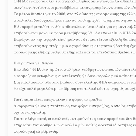
Ο ΦΠΑ δεν αφορά όλες τις αγοραπωλησίες ακινήτων, αλλά αποκλει
ακινήτων. Αντίθετα, οι μεταβιβάσεις μεταχειρισμένων κατοικιών ε
Το μέτρο θεσπίστηκε το 2006, στο πλαίσιο της εναρμόνισης της ελλ
ανασταλεί διαδοχικά, προκειμένου να στηριχθεί η αγορά ακινήτων κ
Η διαφορά μεταξύ των δύο καθεστώτων είναι ιδιαίτερα σημαντική.
επιβαρύνεται μόνο με φόρο μεταβίβασης 3%. Αν επανέλθει ο ΦΠΑ 24%,
Παράγοντες της αγοράς επισημαίνουν ότι μια τέτοια εξέλιξη θα μπορ
επιβαρύνοντας περαιτέρω μια αγορά όπου η στεγαστική δαπάνη έχει
φορολογικής επιβάρυνσης θα επηρέαζε και τα επενδυτικά σχέδια τω
Η ευρωπαϊκή εμπειρία
Η επιβολή ΦΠΑ στις πρώτες πωλήσεις νεόδμητων κατοικιών αποτελε
εφαρμόζουν μειωμένους συντελεστές ή ειδικά φορολογικά καθεστώτα
Στην Ελλάδα, αντίθετα, ο βασικός συντελεστής ΦΠΑ διαμορφώνεται
θα είχε πολύ μεγαλύτερη επίδραση στο τελικό κόστος αγοράς σε σχέ
Γιατί παραμένει «παγωμένος» ο φόρος υπεραξίας
Διαφορετική είναι η περίπτωση του φόρου υπεραξίας, ο οποίος επιβ
όχι τον αγοραστή.
Για τον λόγο αυτό, οι αναλυτές εκτιμούν ότι η επαναφορά του δεν
επηρεάσει τον αριθμό των συναλλαγών, καθώς αρκετοί ιδιοκτήτες 
φορολογική επιβάρυνση.