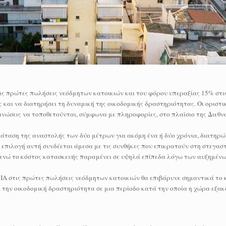
ς πρώτες πωλήσεις νεόδμητων κατοικιών και του φόρου υπεραξίας 15% στις
 και να διατηρήσει τη δυναμική της οικοδομικής δραστηριότητας. Οι οριστι
ινώσεις να τοποθετούνται, σύμφωνα με πληροφορίες, στο πλαίσιο της Διεθν
αράταση της αναστολής των δύο μέτρων για ακόμη ένα ή δύο χρόνια, διατη
 επιλογή αυτή συνδέεται άμεσα με τις συνθήκες που επικρατούν στη στεγασ
, ενώ το κόστος κατασκευής παραμένει σε υψηλά επίπεδα λόγω των αυξημέν
ΦΠΑ στις πρώτες πωλήσεις νεόδμητων κατοικιών θα επιβάρυνε σημαντικά το
 την οικοδομική δραστηριότητα σε μια περίοδο κατά την οποία η χώρα εξακ