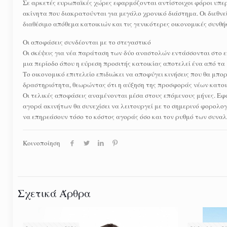
Σε αρκετές ευρωπαϊκές χώρες εφαρμόζονται αντίστοιχοι φόροι υπερα
ακίνητα που διακρατούνται για μεγάλο χρονικό διάστημα. Οι διεθνεί
διαθέσιμο απόθεμα κατοικιών και τις γενικότερες οικονομικές συνθή
Οι αποφάσεις συνδέονται με το στεγαστικό
Οι σκέψεις για νέα παράταση των δύο αναστολών εντάσσονται στο ε
μια περίοδο όπου η εύρεση προσιτής κατοικίας αποτελεί ένα από τ
Το οικονομικό επιτελείο επιδιώκει να αποφύγει κινήσεις που θα μ
δραστηριότητα, θεωρώντας ότι η αύξηση της προσφοράς νέων κατοικ
Οι τελικές αποφάσεις αναμένονται μέσα στους επόμενους μήνες. Εφ
αγορά ακινήτων θα συνεχίσει να λειτουργεί με το σημερινό φορολ
να επηρεάσουν τόσο το κόστος αγοράς όσο και τον ρυθμό των συνα
Κοινοποίηση
Σχετικά Άρθρα