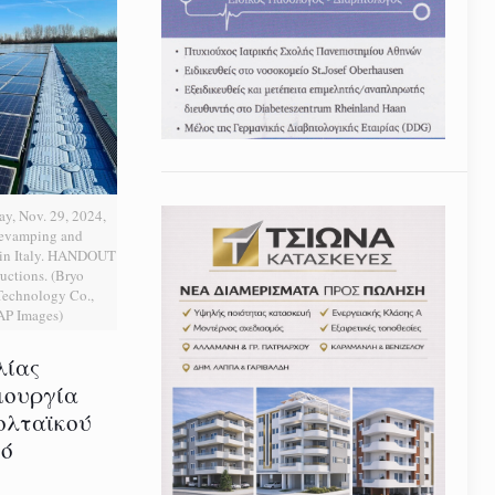
ay, Nov. 29, 2024,
Revamping and
t in Italy. HANDOUT
uctions. (Bryo
echnology Co.,
 AP Images)
λίας
ιουργία
ολταϊκού
τό