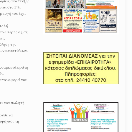
ρήσεις ανάπτυξης
εται στο 3%.
ρμογή του έχει
στολή
γαλύτερης αξίας.
ων,
ύξηση της
έων αναπτύξεων.
ο, αρκετά κράτη
ών.
η επαναφορά του
ει τον πωλητή,
ούσε να
ποφύγουν τη