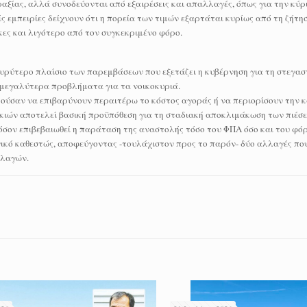
ξίας, αλλά συνοδεύονται από εξαιρέσεις και απαλλαγές, όπως για την κύρι
ς εμπειρίες δείχνουν ότι η πορεία των τιμών εξαρτάται κυρίως από τη ζήτηση
κες και λιγότερο από τον συγκεκριμένο φόρο.
υρύτερο πλαίσιο των παρεμβάσεων που εξετάζει η κυβέρνηση για τη στεγασ
α μεγαλύτερα προβλήματα για τα νοικοκυριά.
πορούσαν να επιβαρύνουν περαιτέρω το κόστος αγοράς ή να περιορίσουν την
ιών αποτελεί βασική προϋπόθεση για τη σταδιακή αποκλιμάκωση των πιέσεω
όσον επιβεβαιωθεί η παράταση της αναστολής τόσο του ΦΠΑ όσο και του φόρ
ογικό καθεστώς, αποφεύγοντας -τουλάχιστον προς το παρόν- δύο αλλαγές π
λλαγών.