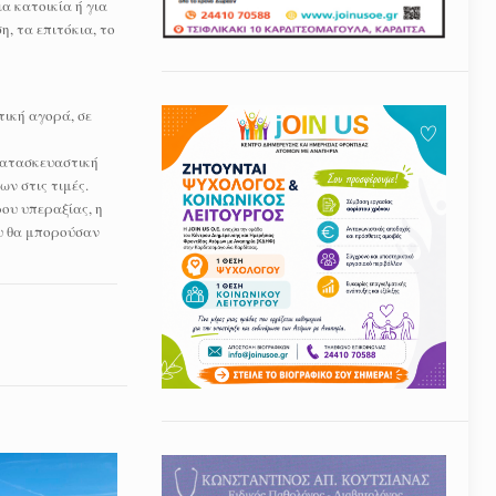
α κατοικία ή για
, τα επιτόκια, το
τική αγορά, σε
 κατασκευαστική
ν στις τιμές.
ου υπεραξίας, η
ου θα μπορούσαν