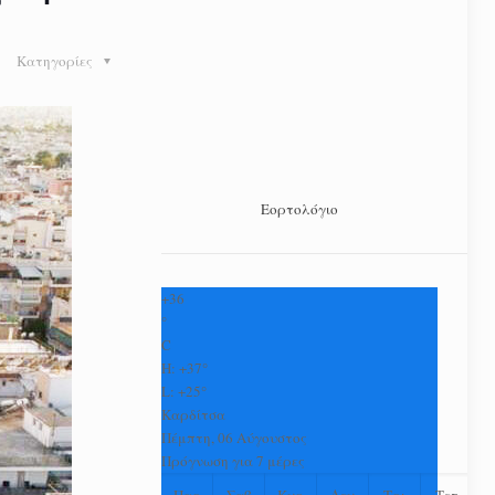
Κατηγορίες
Εορτολόγιο
+
36
°
C
H:
+
37°
L:
+
25°
Καρδίτσα
Πέμπτη, 06 Αύγουστος
Πρόγνωση για 7 μέρες
Παρ
Σαβ
Κυρ
Δευ
Τρι
Τετ