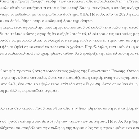
στικά την πρώτη πώληση νεόδμητων κατοικιών από κατασκευαστές ή επιχει
ξακολουθούν να υπάγονται στον φόρο μεταβίβασης ακινήτων, ο οποίος ανέρχ
ηνικής νομοθεσίας με το ευρωπαϊκό σύστημα ΦΠΑ. Ωστόσο, από το 2020 η εφα
αι να δοθεί ώθηση στην οικοδομική δραστηριότητα.
 Σήμερα, ένας αγοραστής νεόδμητης κατοικίας που καλύπτεται από την ανα
 το τελικό κόστος αγοράς θα αυξηθεί αισθητά, ιδιαίτερα στις κατοικίες με
ούσε να μετακυλιστεί, τουλάχιστον εν μέρει, στις τελικές τιμές των ακινήτ
 ήδη αυξηθεί σημαντικά τα τελευταία χρόνια. Παράλληλα, εκτιμούν ότι η α
ν κατασκευαστικών επιχειρήσεων, καθώς θα περιόριζε την ελκυστικότητα ν
ί συνήθη πρακτική στις περισσότερες χώρες της Ευρωπαϊκής Ένωσης. Ωστόσ
 για την κύρια κατοικία, ώστε να περιορίζεται η επιβάρυνση των αγοραστ
 στο 24%, ένα από τα υψηλότερα επίπεδα στην Ευρώπη. Αυτό σημαίνει ότι 
ση με άλλες ευρωπαϊκές αγορές.
άλλεται στο κέρδος που προκύπτει από την πώληση ενός ακινήτου και βαρύν
 θα οδηγούσε αυτομάτως σε αύξηση των τιμών των ακινήτων. Ωστόσο, θα μπορ
ενδέχεται να αναβάλουν την πώληση της περιουσίας τους προκειμένου να α