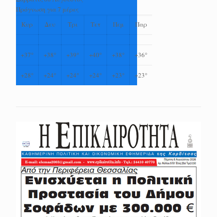
Πρόγνωση για 7 μέρες
Κυρ
Δευ
Τρι
Τετ
Πεμ
Παρ
+
37°
+
38°
+
39°
+
40°
+
38°
+
36°
+
28°
+
24°
+
24°
+
24°
+
23°
+
23°