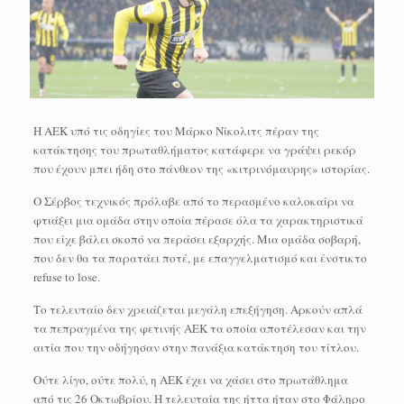
Η ΑΕΚ υπό τις οδηγίες του Μάρκο Νίκολιτς πέραν της
κατάκτησης του πρωταθλήματος κατάφερε να γράψει ρεκόρ
που έχουν μπει ήδη στο πάνθεον της «κιτρινόμαυρης» ιστορίας.
Ο Σέρβος τεχνικός πρόλαβε από το περασμένο καλοκαίρι να
φτιάξει μια ομάδα στην οποία πέρασε όλα τα χαρακτηριστικά
που είχε βάλει σκοπό να περάσει εξαρχής. Μια ομάδα σοβαρή,
που δεν θα τα παρατάει ποτέ, με επαγγελματισμό και ένστικτο
refuse to lose.
Το τελευταίο δεν χρειάζεται μεγάλη επεξήγηση. Αρκούν απλά
τα πεπραγμένα της φετινής ΑΕΚ τα οποία αποτέλεσαν και την
αιτία που την οδήγησαν στην πανάξια κατάκτηση του τίτλου.
Ούτε λίγο, ούτε πολύ, η ΑΕΚ έχει να χάσει στο πρωτάθλημα
από τις 26 Οκτωβρίου. Η τελευταία της ήττα ήταν στο Φάληρο