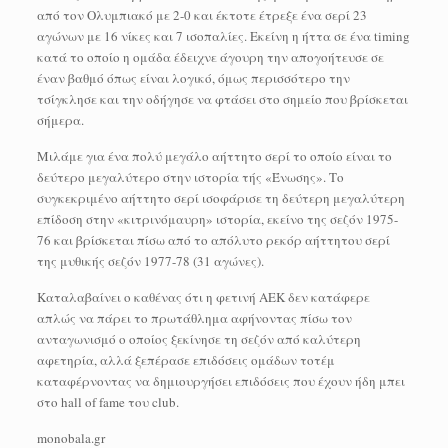
από τον Ολυμπιακό με 2-0 και έκτοτε έτρεξε ένα σερί 23
αγώνων με 16 νίκες και 7 ισοπαλίες. Εκείνη η ήττα σε ένα timing
κατά το οποίο η ομάδα έδειχνε άγουρη την απογοήτευσε σε
έναν βαθμό όπως είναι λογικό, όμως περισσότερο την
τσίγκλησε και την οδήγησε να φτάσει στο σημείο που βρίσκεται
σήμερα.
Μιλάμε για ένα πολύ μεγάλο αήττητο σερί το οποίο είναι το
δεύτερο μεγαλύτερο στην ιστορία τής «Ένωσης». Το
συγκεκριμένο αήττητο σερί ισοφάρισε τη δεύτερη μεγαλύτερη
επίδοση στην «κιτρινόμαυρη» ιστορία, εκείνο της σεζόν 1975-
76 και βρίσκεται πίσω από το απόλυτο ρεκόρ αήττητου σερί
της μυθικής σεζόν 1977-78 (31 αγώνες).
Καταλαβαίνει ο καθένας ότι η φετινή ΑΕΚ δεν κατάφερε
απλώς να πάρει το πρωτάθλημα αφήνοντας πίσω τον
ανταγωνισμό ο οποίος ξεκίνησε τη σεζόν από καλύτερη
αφετηρία, αλλά ξεπέρασε επιδόσεις ομάδων τοτέμ
καταφέρνοντας να δημιουργήσει επιδόσεις που έχουν ήδη μπει
στο hall of fame του club.
monobala.gr