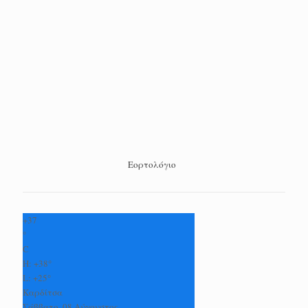
Εορτολόγιο
+
37
°
C
H:
+
38°
L:
+
25°
Καρδίτσα
Σάββατο, 08 Αύγουστος