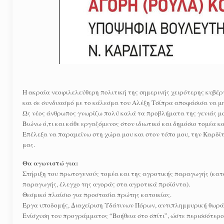
Η ακραία νεοφιλελεύθερη πολιτική της σημερινής χειρότερης κυβέρν
και σε συνδυασμό με το κάλεσμα του Αλέξη Τσίπρα αποφάσισα να μ
Ως νέος άνθρωπος γνωρίζω πολύ καλά τα προβλήματα της γενιάς μο
Βιώνω ό,τι και κάθε εργαζόμενος στον ιδιωτικό και δημόσιο τομέα κα
Επέλεξα να παραμείνω στη χώρα μου και στον τόπο μου, την Καρδίτσ
μας.
Θα αγωνιστώ για:
Στήριξη του πρωτογενούς τομέα και της αγροτικής παραγωγής (κατ
παραγωγής, έλεγχο της αγοράς στα αγροτικά προϊόντα).
Θεσμικό πλαίσιο για προστασία πρώτης κατοικίας.
Έργα υποδομής, Διαχείριση Υδάτινων Πόρων, αντιπλημμυρική θωρά
Ενίσχυση του προγράμματος “Βοήθεια στο σπίτι”, ώστε περισσότεροι