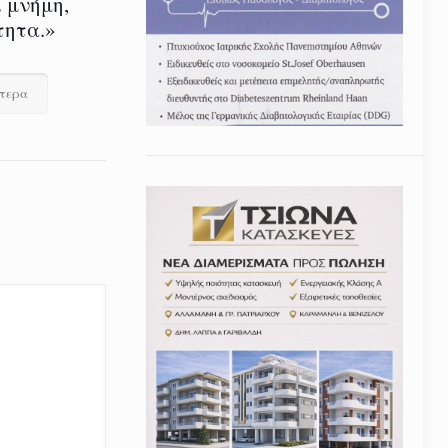
 μνήμη,
τητα.»
ότερα