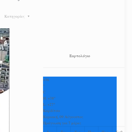
Κατηγορίες
Εορτολόγιο
+
36
°
C
H:
+
38°
L:
+
27°
Καρδίτσα
Κυριακή, 09 Αύγουστος
Πρόγνωση για 7 μέρες
Δευ
Τρι
Τετ
Πεμ
Παρ
Σαβ