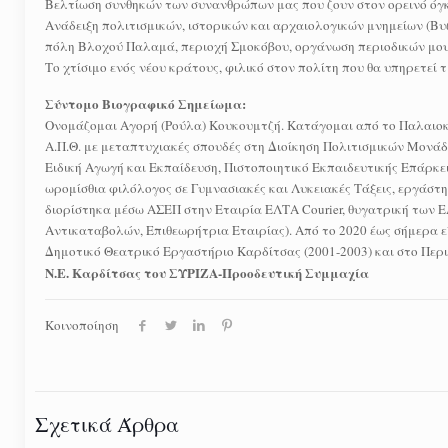
Βελτίωση συνθηκών των συνανθρώπων μας που ζουν στον ορεινό όγκ
Ανάδειξη πολιτισμικών, ιστορικών και αρχαιολογικών μνημείων (
πόλη Βλοχού Παλαμά, περιοχή Σμοκόβου, οργάνωση περιοδικών μου
Το χτίσιμο ενός νέου κράτους, φιλικό στον πολίτη που θα υπηρετεί
Σύντομο Βιογραφικό Σημείωμα:
Ονομάζομαι Αγορή (Ρούλα) Κουκουμτζή. Κατάγομαι από το Παλαιοκκλ
Α.Π.Θ. με μεταπτυχιακές σπουδές στη Διοίκηση Πολιτισμικών Μονάδω
Ειδική Αγωγή και Εκπαίδευση, Πιστοποιητικό Εκπαιδευτικής Επάρκε
ωρομίσθια φιλόλογος σε Γυμνασιακές και Λυκειακές Τάξεις, εργάστ
διορίστηκα μέσω ΑΣΕΠ στην Εταιρία ΕΛΤΑ Courier, θυγατρική των Ε
Αντικαταβολών, Επιθεωρήτρια Εταιρίας). Από το 2020 έως σήμερα ε
Δημοτικό Θεατρικό Εργαστήριο Καρδίτσας (2001-2003) και στο Περι
Ν.Ε. Καρδίτσας του ΣΥΡΙΖΑ-Προοδευτική Συμμαχία
Κοινοποίηση
Σχετικά Άρθρα