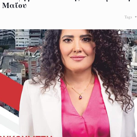
ς Μαΐου
Tags