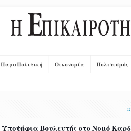
ΠαραΠολιτική
Οικονομία
Πολιτισμός
ί Υποψήφια Βουλευτής στο Νομό Καρ