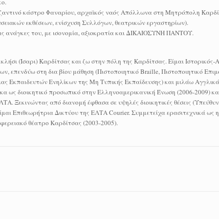
ο.
Βυζαντινό κάστρο Φαναρίου, αρχαϊκός ναός Απόλλωνα στη Μητρόπολη Καρδί
σειακών εκθέσεων, ενίσχυση Συλλόγων, θεατρικών εργαστηρίων).
 τις ανάγκες του, με ισονομία, αξιοκρατία και ΔΙΚΑΙΟΣΥΝΗ ΠΑΝΤΟΥ.
ήσι (Ίσαρι) Καρδίτσας και ζω στην πόλη της Καρδίτσας. Είμαι Ιστορικός-
ν, επενδύω στη δια βίου μάθηση (Πιστοποιητικό Braille, Πιστοποιητικό Επ
ιας Εκπαιδευτών Ενηλίκων της Μη Τυπικής Εκπαίδευσης) και μιλάω Αγγλικά
ηκα ως διοικητικό προσωπικό στην Ελληνοαμερικανική Ένωση (2006-2009) κα
ΛΤΑ. Ξεκινώντας από διανομή έφθασα σε υψηλές διοικητικές θέσεις (Υπεύθυ
ίμαι Επιθεωρήτρια Δικτύου της ΕΛΤΑ Courier. Συμμετείχα ερασιτεχνικά ως η
φερειακό θέατρο Καρδίτσας (2003-2005).