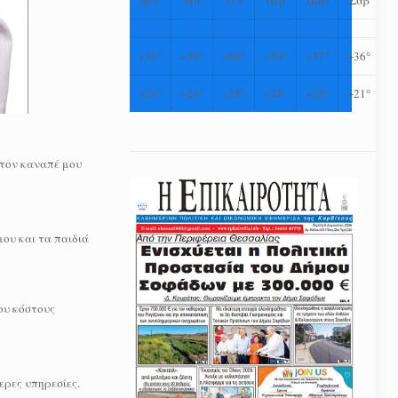
+
35°
+
39°
+
40°
+
39°
+
37°
+
36°
+
24°
+
24°
+
24°
+
24°
+
23°
+
21°
 τον καναπέ μου
ου και τα παιδιά
ου κόστους
ερες υπηρεσίες.