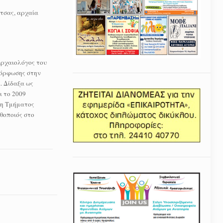
τσας, αρχαία
Αρχαιολόγος του
ιμόρφωσης στην
. Δίδαξα ως
ι το 2009
νη Τμήματος
θοποιός στο