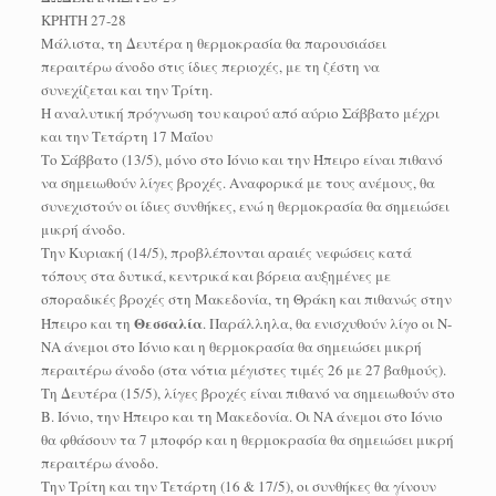
ΚΡΗΤΗ 27-28
Μάλιστα, τη Δευτέρα η θερμοκρασία θα παρουσιάσει
περαιτέρω άνοδο στις ίδιες περιοχές, με τη ζέστη να
συνεχίζεται και την Τρίτη.
Η αναλυτική πρόγνωση του καιρού από αύριο Σάββατο μέχρι
και την Τετάρτη 17 Μαΐου
Το Σάββατο (13/5), μόνο στο Ιόνιο και την Ήπειρο είναι πιθανό
να σημειωθούν λίγες βροχές. Αναφορικά με τους ανέμους, θα
συνεχιστούν οι ίδιες συνθήκες, ενώ η θερμοκρασία θα σημειώσει
μικρή άνοδο.
Την Κυριακή (14/5), προβλέπονται αραιές νεφώσεις κατά
τόπους στα δυτικά, κεντρικά και βόρεια αυξημένες με
σποραδικές βροχές στη Μακεδονία, τη Θράκη και πιθανώς στην
Θεσσαλία
Ήπειρο και τη
. Παράλληλα, θα ενισχυθούν λίγο οι Ν-
ΝΑ άνεμοι στο Ιόνιο και η θερμοκρασία θα σημειώσει μικρή
περαιτέρω άνοδο (στα νότια μέγιστες τιμές 26 με 27 βαθμούς).
Τη Δευτέρα (15/5), λίγες βροχές είναι πιθανό να σημειωθούν στο
Β. Ιόνιο, την Ήπειρο και τη Μακεδονία. Οι ΝΑ άνεμοι στο Ιόνιο
θα φθάσουν τα 7 μποφόρ και η θερμοκρασία θα σημειώσει μικρή
περαιτέρω άνοδο.
Την Τρίτη και την Τετάρτη (16 & 17/5), οι συνθήκες θα γίνουν