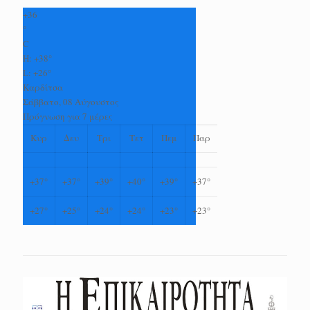
+
36
°
C
H:
+
38°
L:
+
26°
Καρδίτσα
Σάββατο, 08 Αύγουστος
Πρόγνωση για 7 μέρες
Κυρ
Δευ
Τρι
Τετ
Πεμ
Παρ
+
37°
+
37°
+
39°
+
40°
+
39°
+
37°
+
27°
+
25°
+
24°
+
24°
+
23°
+
23°