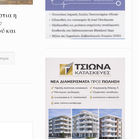
στια η
ν
ύ και
ότερα