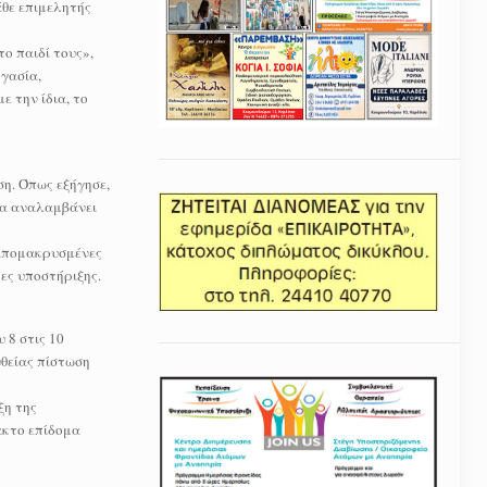
άθε επιμελητής
ο παιδί τους»,
ργασία,
ε την ίδια, το
η. Όπως εξήγησε,
 να αναλαμβάνει
 απομακρυσμένες
κες υποστήριξης.
 8 στις 10
υθείας πίστωση
ξη της
ακτο επίδομα