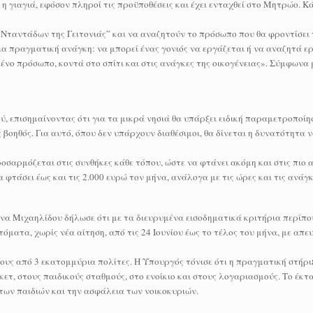
η γιαγιά, εφόσον πληροί τις προϋποθέσεις και έχει ενταχθεί στο Μητρώο. Κ
ταντάδων της Γειτονιάς” και να αναζητούν το πρόσωπο που θα φροντίσει τ
ια πραγματική ανάγκη: να μπορεί ένας γονιός να εργάζεται ή να αναζητά ε
νο πρόσωπο, κοντά στο σπίτι και στις ανάγκες της οικογένειας». Σύμφωνα μ
επισημαίνοντας ότι για τα μικρά νησιά θα υπάρξει ειδική παραμετροποίησ
ς βοηθός. Για αυτό, όπου δεν υπάρχουν διαθέσιμοι, θα δίνεται η δυνατότητα
ροσαρμόζεται στις συνθήκες κάθε τόπου, ώστε να φτάνει ακόμη και στις πιο
φτάσει έως και τις 2.000 ευρώ τον μήνα, ανάλογα με τις ώρες και τις ανάγ
να Μιχαηλίδου δήλωσε ότι με τα διευρυμένα εισοδηματικά κριτήρια περίπου
τόματα, χωρίς νέα αίτηση, από τις 24 Ιουνίου έως το τέλος του μήνα, με απε
ους από 3 εκατομμύρια πολίτες. Η Υπουργός τόνισε ότι η πραγματική στήρι
τ, στους παιδικούς σταθμούς, στο ενοίκιο και στους λογαριασμούς. Το έκτ
των παιδιών και την ασφάλεια των νοικοκυριών.