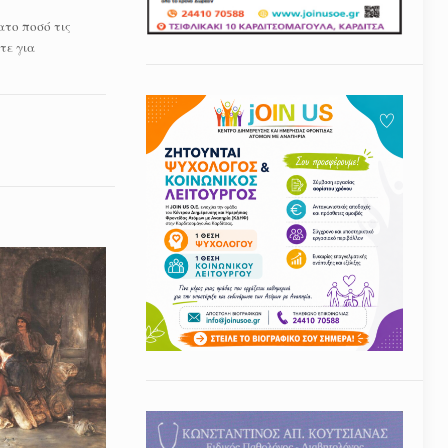
το ποσό τις
τε για