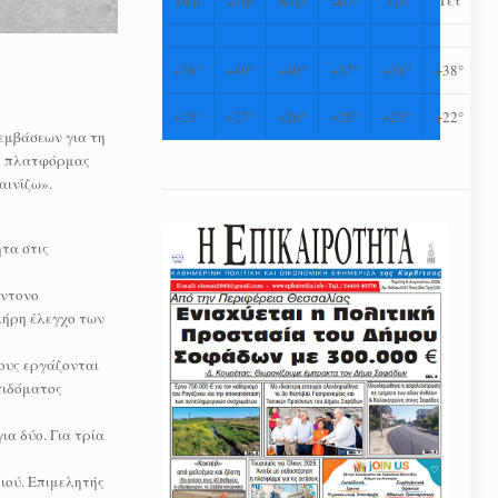
+
36°
+
40°
+
40°
+
37°
+
38°
+
38°
+
25°
+
27°
+
26°
+
25°
+
23°
+
22°
εμβάσεων για τη
ης πλατφόρμας
αινίζω».
τα στις
έντονο
πλήρη έλεγχο των
ους εργάζονται
πιδόματος
ια δύο. Για τρία
ιού. Επιμελητής