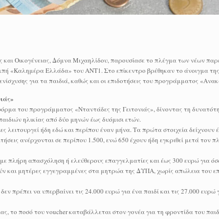
ής και Οικογένειας, Δόμνα Μιχαηλίδου, παρουσίασε το πλέγμα των νέων παρ
κπομπή «Καλημέρα Ελλάδα» του ΑΝΤ1. Στο επίκεντρο βρέθηκαν το άνοιγμα τ
 ενίσχυσης για τα παιδιά, καθώς και οι επιδοτήσεις του προγράμματος «Ανακ
ιάς»
φόρμα του προγράμματος «Νταντάδες της Γειτονιάς», δίνοντας τη δυνατότη
παιδιών ηλικίας από δύο μηνών έως δυόμισι ετών.
ες λειτουργεί ήδη εδώ και περίπου έναν μήνα. Τα πρώτα στοιχεία δείχνουν 
 αιτήσεις ανέρχονται σε περίπου 1.500, ενώ 650 έχουν ήδη εγκριθεί μετά τον 
 με πλήρη απασχόληση ή ελεύθερους επαγγελματίες και έως 300 ευρώ για όσ
ύν και μητέρες εγγεγραμμένες στα μητρώα της ΔΥΠΑ, χωρίς απώλεια του ε
δεν πρέπει να υπερβαίνει τις 24.000 ευρώ για ένα παιδί και τις 27.000 ευρώ γ
ς, το ποσό του voucher καταβάλλεται στον γονέα για τη φροντίδα του παιδ