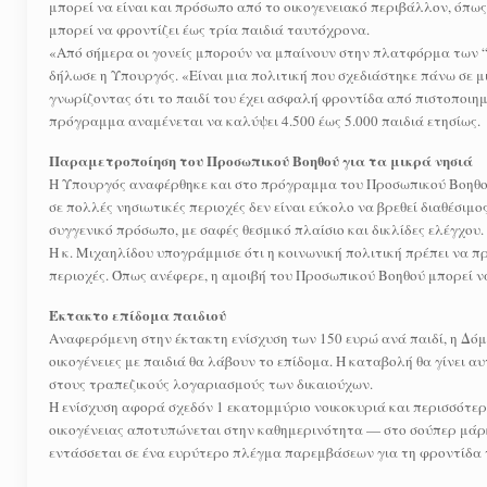
μπορεί να είναι και πρόσωπο από το οικογενειακό περιβάλλον, όπως 
μπορεί να φροντίζει έως τρία παιδιά ταυτόχρονα.
«Από σήμερα οι γονείς μπορούν να μπαίνουν στην πλατφόρμα των “Ν
δήλωσε η Υπουργός. «Είναι μια πολιτική που σχεδιάστηκε πάνω σε μ
γνωρίζοντας ότι το παιδί του έχει ασφαλή φροντίδα από πιστοποιημέ
πρόγραμμα αναμένεται να καλύψει 4.500 έως 5.000 παιδιά ετησίως.
Παραμετροποίηση του Προσωπικού Βοηθού για τα μικρά νησιά
Η Υπουργός αναφέρθηκε και στο πρόγραμμα του Προσωπικού Βοηθού, 
σε πολλές νησιωτικές περιοχές δεν είναι εύκολο να βρεθεί διαθέσιμο
συγγενικό πρόσωπο, με σαφές θεσμικό πλαίσιο και δικλίδες ελέγχου.
Η κ. Μιχαηλίδου υπογράμμισε ότι η κοινωνική πολιτική πρέπει να π
περιοχές. Όπως ανέφερε, η αμοιβή του Προσωπικού Βοηθού μπορεί να 
Έκτακτο επίδομα παιδιού
Αναφερόμενη στην έκτακτη ενίσχυση των 150 ευρώ ανά παιδί, η Δόμ
οικογένειες με παιδιά θα λάβουν το επίδομα. Η καταβολή θα γίνει αυ
στους τραπεζικούς λογαριασμούς των δικαιούχων.
Η ενίσχυση αφορά σχεδόν 1 εκατομμύριο νοικοκυριά και περισσότερ
οικογένειας αποτυπώνεται στην καθημερινότητα — στο σούπερ μάρκε
εντάσσεται σε ένα ευρύτερο πλέγμα παρεμβάσεων για τη φροντίδα 