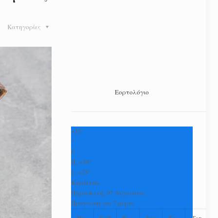
Κατηγορίες
Εορτολόγιο
+
35
°
C
H:
+
39°
L:
+
25°
Καρδίτσα
Παρασκευή, 07 Αύγουστος
Πρόγνωση για 7 μέρες
Πεμ
Σαβ
Κυρ
Δευ
Τρι
Τετ