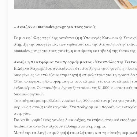
– Άνοιξαν οι ntantades.gov.gr για τους γονείς
Σε μια εφ’ όλης της ύλης συνέντευξη η Υπουργός Κοινωνικής Συνοχ
στήριξη της οικογένειας, των νησιωτών και της στέγασης, στην ε
ntantades.gov.gr για τους γονείς, η αυτόματη καταβολή της έκτακτης
Άνοιξε η πλατφόρμα του προγράμματος «Νταντάδες της Γειτον
Η Δόμνα Μιχαηλίδου ανακοίνωσε ότι άνοιξε για τους γονείς η πλατ
οικογένειες να επιλέξουν επιμελητή ή επιμελήτρια για τη φροντίδα 
Όπως ανέφερε, η πλατφόρμα για τους επιμελητές και τις επιμελήτρι
ενδιαφέρον. Οι επισκέψεις έχουν ξεπεράσει τις 81.000, οι οριστικές
δικαιολογητικών.
Το πρόγραμμα προβλέπει voucher έως 500 ευρώ τον μήνα για γονείς
μερικώς ή αναζητούν εργασία. Στο πρόγραμμα μπορούν να ενταχθο
ανεργίας.
Για να θεωρηθεί ένας γονέας δικαιούχος, το ετήσιο ατομικό εισόδημα 
παιδιά και άνω δεν ισχύουν εισοδηματικά κριτήρια.
Μετά την επιλογή επιμελητή ή επιμελήτριας και τη σύναψη συμφωνία