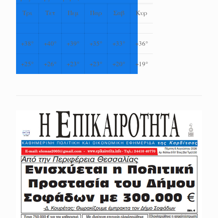
Τρι
Τετ
Πεμ
Παρ
Σαβ
Κυρ
+
38°
+
40°
+
39°
+
35°
+
33°
+
36°
+
25°
+
26°
+
23°
+
23°
+
20°
+
19°