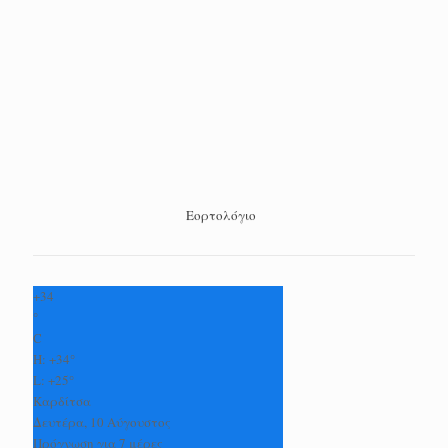
Εορτολόγιο
+
34
°
C
H:
+
34°
L:
+
25°
Καρδίτσα
Δευτέρα, 10 Αύγουστος
Πρόγνωση για 7 μέρες