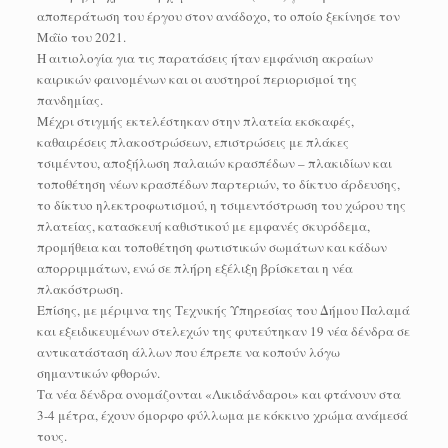
αποπεράτωση του έργου στον ανάδοχο, το οποίο ξεκίνησε τον
Μάϊο του 2021.
Η αιτιολογία για τις παρατάσεις ήταν εμφάνιση ακραίων
καιρικών φαινομένων και οι αυστηροί περιορισμοί της
πανδημίας.
Μέχρι στιγμής εκτελέστηκαν στην πλατεία εκσκαφές,
καθαιρέσεις πλακοστρώσεων, επιστρώσεις με πλάκες
τσιμέντου, αποξήλωση παλαιών κρασπέδων – πλακιδίων και
τοποθέτηση νέων κρασπέδων παρτεριών, το δίκτυο άρδευσης,
το δίκτυο ηλεκτροφωτισμού, η τσιμεντόστρωση του χώρου της
πλατείας, κατασκευή καθιστικού με εμφανές σκυρόδεμα,
προμήθεια και τοποθέτηση φωτιστικών σωμάτων και κάδων
απορριμμάτων, ενώ σε πλήρη εξέλιξη βρίσκεται η νέα
πλακόστρωση.
Επίσης, με μέριμνα της Τεχνικής Υπηρεσίας του Δήμου Παλαμά
και εξειδικευμένων στελεχών της φυτεύτηκαν 19 νέα δένδρα σε
αντικατάσταση άλλων που έπρεπε να κοπούν λόγω
σημαντικών φθορών.
Τα νέα δένδρα ονομάζονται «Λικιδάνδαροι» και φτάνουν στα
3-4 μέτρα, έχουν όμορφο φύλλωμα με κόκκινο χρώμα ανάμεσά
τους.