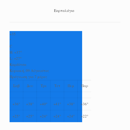
Εορτολόγιο
+
35
°
C
H:
+
37°
L:
+
27°
Καρδίτσα
Κυριακή, 09 Αύγουστος
Πρόγνωση για 7 μέρες
Σαβ
Δευ
Τρι
Τετ
Πεμ
Παρ
+
36°
+
38°
+
40°
+
41°
+
38°
+
36°
+
25°
+
25°
+
24°
+
24°
+
24°
+
22°