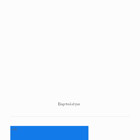
Εορτολόγιο
+
34
°