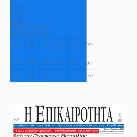
C
H:
+
35°
L:
+
27°
Καρδίτσα
Κυριακή, 09 Αύγουστος
Πρόγνωση για 7 μέρες
Δευ
Τρι
Τετ
Πεμ
Παρ
Σαβ
+
35°
+
39°
+
40°
+
39°
+
36°
+
35°
+
26°
+
25°
+
24°
+
23°
+
23°
+
21°