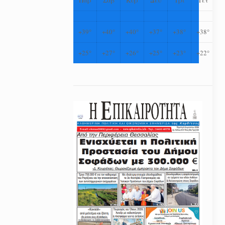
+
39°
+
40°
+
40°
+
37°
+
38°
+
38°
+
25°
+
27°
+
26°
+
25°
+
23°
+
22°