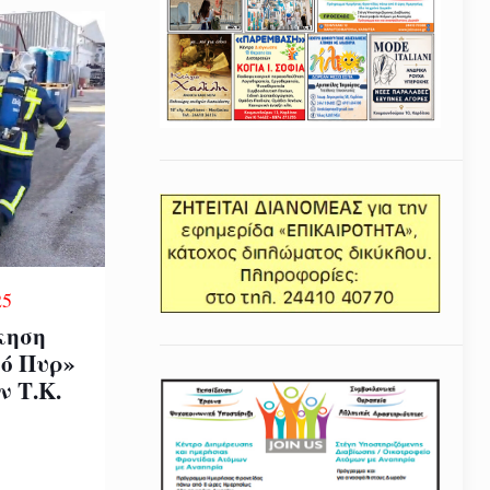
25
κηση
ρό Πυρ»
ν Τ.Κ.