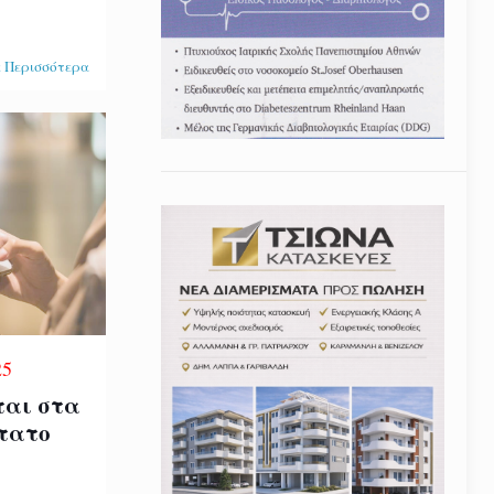
 Περισσότερα
25
ται στα
ώτατο