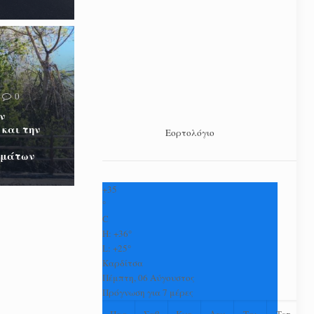
0
ν
 και την
Εορτολόγιο
ωμάτων
+
35
°
C
H:
+
36°
L:
+
25°
Καρδίτσα
Πέμπτη, 06 Αύγουστος
Πρόγνωση για 7 μέρες
Παρ
Σαβ
Κυρ
Δευ
Τρι
Τετ