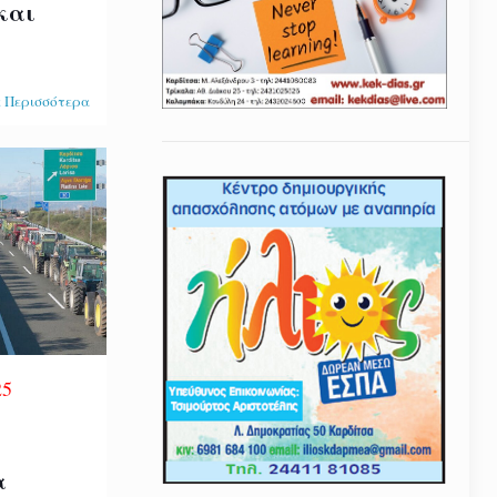
και
 Περισσότερα
25
α