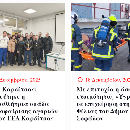
 Δεκεμβρίου, 2025
18 Δεκεμβρίου, 20
. Καρδίτσας:
Με επιτυχία η άσ
εύτηκε η
ετοιμότητας «Υγ
αθλήτρια ομάδα
σε επιχείρηση στη
οσφαίρισης αγοριών
Φίλιας του Δήμου
2ου ΓΕΛ Καρδίτσας
Σοφάδων