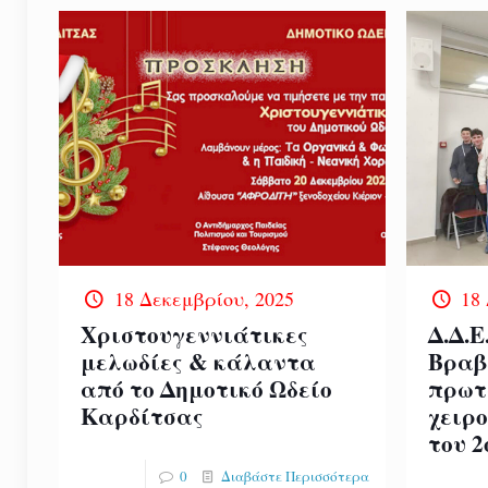
18 Δεκεμβρίου, 2025
18
Χριστουγεννιάτικες
Δ.Δ.Ε
μελωδίες & κάλαντα
Βραβ
από το Δημοτικό Ωδείο
πρωτ
Καρδίτσας
χειρ
του 
0
Διαβάστε Περισσότερα