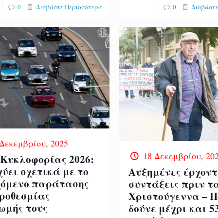
0
Διαβάστε Περισσότερα
0
Διαβάστε
 Δεκεμβρίου, 2025
18 Δεκεμβρίου, 20
 Κυκλοφορίας 2026:
χύει σχετικά με το
Αυξημένες έρχοντ
χόμενο παράτασης
συντάξεις πριν τ
προθεσμίας
Χριστούγεννα – Π
ωμής τους
δούνε μέχρι και 5