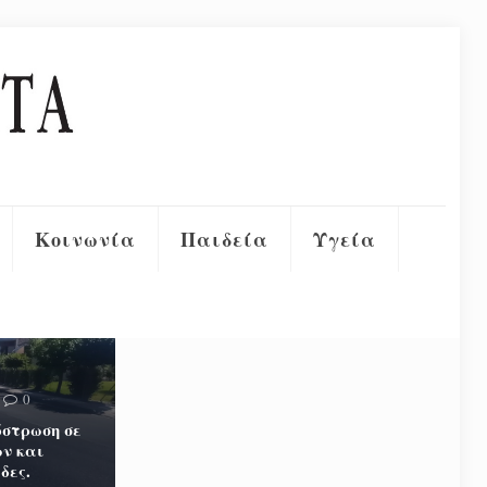
Κοινωνία
Παιδεία
Υγεία
0
στρωση σε
ν και
δες.