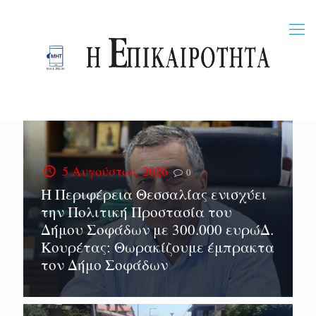
5 Αυγούστου, 2026
0
Η Περιφέρεια Θεσσαλίας ενισχύει
την Πολιτική Προστασία του
Δήμου Σοφάδων με 300.000 ευρώΔ.
Κουρέτας: Θωρακίζουμε έμπρακτα
τον Δήμο Σοφάδων