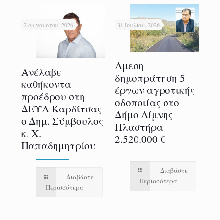
2 Αυγούστου, 2026
31 Ιουλίου, 2026
31 
Αμεση
Ανέλαβε
H 
δημοπράτηση 5
α
καθήκοντα
Θε
έργων αγροτικής
προέδρου στη
χρ
οδοποιίας στο
ς
ΔΕΥΑ Καρδίτσας
δη
Δήμο Λίμνης
τις
ο Δημ. Σύμβουλος
μ
Πλαστήρα
ς
κ. Χ.
φ
2.520.000 €
Παπαδημητρίου
στ
Δι
Τ
Διαβάστε
ε
Διαβάστε
Περισσότερα
Περισσότερα