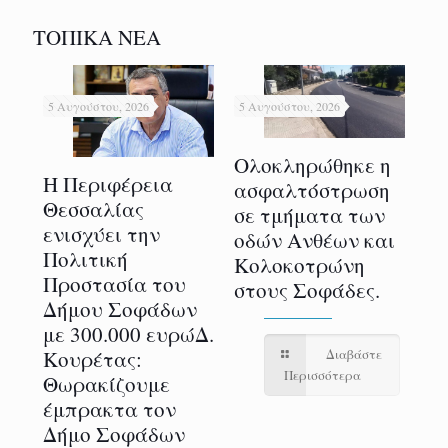
ΤΟΠΙΚΑ ΝΕΑ
5 Αυγούστου, 2026
5 Αυγούστου, 2026
5 Α
Ολοκληρώθηκε η
Η Περιφέρεια
ασφαλτόστρωση
Με
Θεσσαλίας
σε τμήματα των
η
επ
ενισχύει την
οδών Ανθέων και
ολ
Πολιτική
Κολοκοτρώνη
ν
3ο
Προστασία του
στους Σοφάδες.
Γα
Δήμου Σοφάδων
Τ
με 300.000 ευρώΔ.
Πρ
Κουρέτας:
Διαβάστε
Δ
Περισσότερα
Θωρακίζουμε
Σ
έμπρακτα τον
ε
φε
Δήμο Σοφάδων