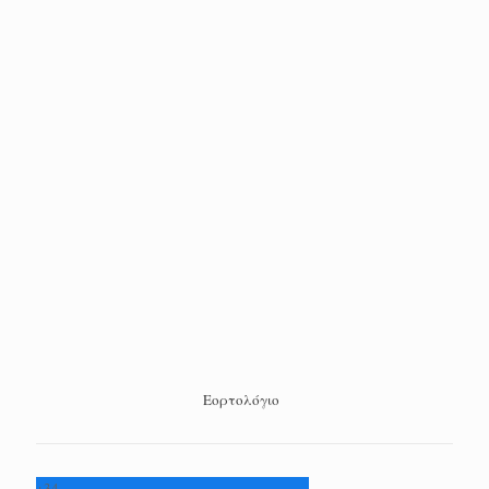
Εορτολόγιο
+
34