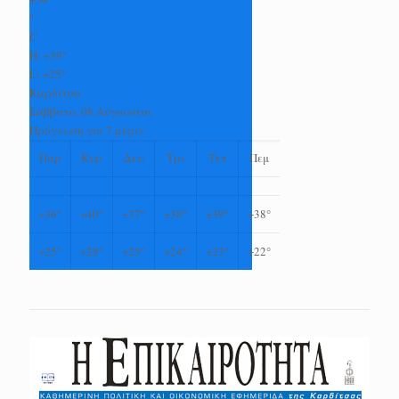
°
C
H:
+
39°
L:
+
25°
Καρδίτσα
Σάββατο, 08 Αύγουστος
Πρόγνωση για 7 μέρες
Παρ
Κυρ
Δευ
Τρι
Τετ
Πεμ
+
36°
+
40°
+
37°
+
38°
+
39°
+
38°
+
25°
+
28°
+
25°
+
24°
+
23°
+
22°