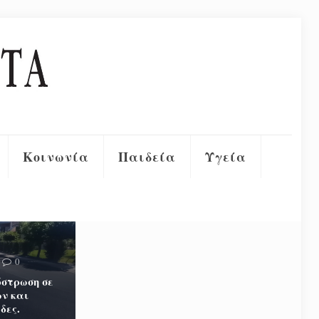
Κοινωνία
Παιδεία
Υγεία
0
στρωση σε
ν και
δες.