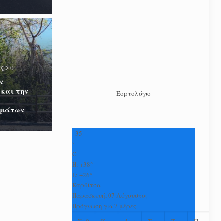
0
ν
 και την
Εορτολόγιο
ωμάτων
+
35
°
C
H:
+
38°
L:
+
26°
Καρδίτσα
Παρασκευή, 07 Αύγουστος
Πρόγνωση για 7 μέρες
Σαβ
Κυρ
Δευ
Τρι
Τετ
Πεμ