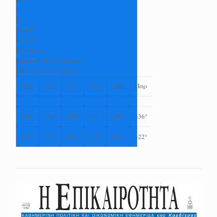
°
C
H:
+
37°
L:
+
27°
Καρδίτσα
Κυριακή, 09 Αύγουστος
Πρόγνωση για 7 μέρες
Σαβ
Δευ
Τρι
Τετ
Πεμ
Παρ
+
36°
+
38°
+
40°
+
41°
+
38°
+
36°
+
25°
+
25°
+
24°
+
24°
+
24°
+
22°