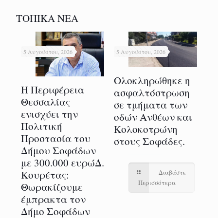
ΤΟΠΙΚΑ ΝΕΑ
5 Αυγούστου, 2026
5 Αυγούστου, 2026
5 Α
Ολοκληρώθηκε η
Η Περιφέρεια
ασφαλτόστρωση
Με
Θεσσαλίας
σε τμήματα των
η
επ
ενισχύει την
οδών Ανθέων και
ολ
Πολιτική
Κολοκοτρώνη
ν
3ο
Προστασία του
στους Σοφάδες.
Γα
Δήμου Σοφάδων
Τ
με 300.000 ευρώΔ.
Πρ
Κουρέτας:
Διαβάστε
Δ
Περισσότερα
Θωρακίζουμε
Σ
έμπρακτα τον
ε
φε
Δήμο Σοφάδων