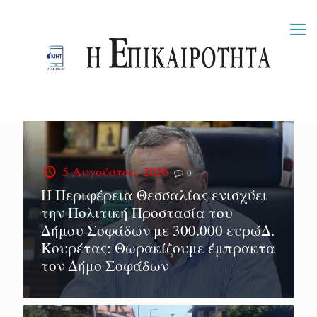
5 Αυγούστου, 2026
0
Η Περιφέρεια Θεσσαλίας ενισχύει
την Πολιτική Προστασία του
Δήμου Σοφάδων με 300.000 ευρώΔ.
Κουρέτας: Θωρακίζουμε έμπρακτα
τον Δήμο Σοφάδων