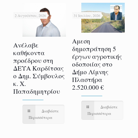
2 Αυγούστου, 2026
31 Ιουλίου, 2026
31 
Αμεση
Ανέλαβε
H 
δημοπράτηση 5
α
καθήκοντα
Θε
έργων αγροτικής
προέδρου στη
χρ
οδοποιίας στο
ς
ΔΕΥΑ Καρδίτσας
δη
Δήμο Λίμνης
τις
ο Δημ. Σύμβουλος
μ
Πλαστήρα
ς
κ. Χ.
φ
2.520.000 €
Παπαδημητρίου
στ
Δι
Τ
Διαβάστε
ε
Διαβάστε
Περισσότερα
Περισσότερα