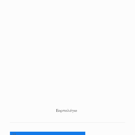
Εορτολόγιο
+
35