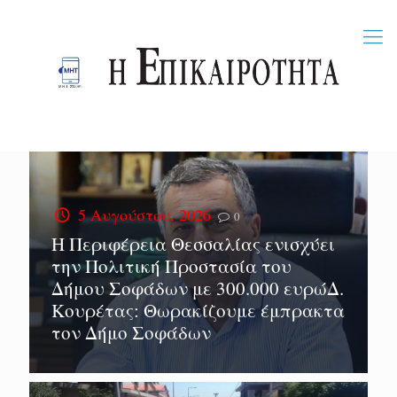
5 Αυγούστου, 2026
0
Η Περιφέρεια Θεσσαλίας ενισχύει
την Πολιτική Προστασία του
Δήμου Σοφάδων με 300.000 ευρώΔ.
Κουρέτας: Θωρακίζουμε έμπρακτα
τον Δήμο Σοφάδων