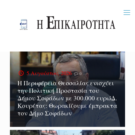
5 Αυγούστου, 2026
0
Η Περιφέρεια Θεσσαλίας ενισχύει
την Πολιτική Προστασία του
Δήμου Σοφάδων με 300.000 ευρώΔ.
Κουρέτας: Θωρακίζουμε έμπρακτα
τον Δήμο Σοφάδων