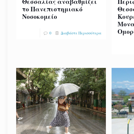
Θεσσαλίας αναβαθμίζει
Περι
το Πανεπιστημιακό
Θεσσ
Νοσοκομείο
Κουρ
Μονα
Ομορ
0
Διαβάστε Περισσότερα