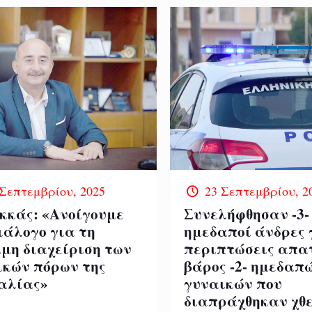
 Σεπτεμβρίου, 2025
23 Σεπτεμβρίου, 2
ακκάς: «Ανοίγουμε
Συνελήφθησαν -3-
ιάλογο για τη
ημεδαποί άνδρες 
ιμη διαχείριση των
περιπτώσεις απα
ικών πόρων της
βάρος -2- ημεδαπ
αλίας»
γυναικών που
διαπράχθηκαν χθε