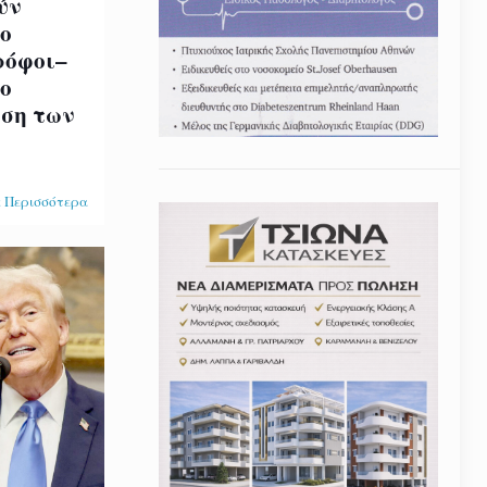
ύν
ο
ρόφοι–
ο
ύση των
 Περισσότερα