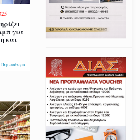
025
τηρίζει
αμπ για
η και
 Περισσότερα