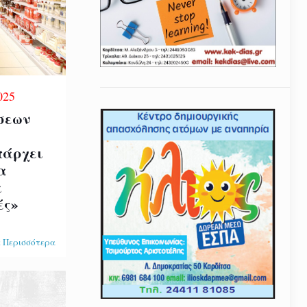
025
σεων
πάρχει
α
α
ές»
 Περισσότερα