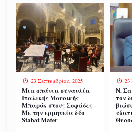
23 Σεπτεμβρίου, 2025
23
Μια σπάνια συναυλία
Ν. Σ
Ιταλικής Μουσικής
τον δ
Μπαρόκ στους Σοφάδες –
βιώσ
Με την ερμηνεία δύο
υδατ
Stabat Mater
Θεσσ