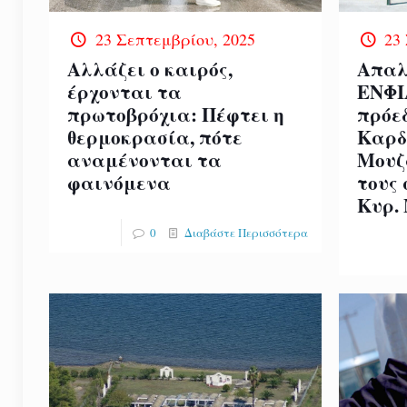
23 Σεπτεμβρίου, 2025
23
Αλλάζει ο καιρός,
Απαλ
έρχονται τα
ΕΝΦΙ
πρωτοβρόχια: Πέφτει η
πρόε
θερμοκρασία, πότε
Καρδ
αναμένονται τα
Μουζ
φαινόμενα
τους
Κυρ.
0
Διαβάστε Περισσότερα