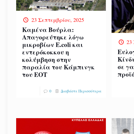
23 Σεπτεμβρίου, 2025
Καμένα Βούρλα:
Απαγορεύτηκε λόγω
23
μικροβίων E.coli και
Ευλο
εντερόκοκκου η
Κίνδ
κολύμβηση στην
σε γ
παραλία του Κάμπινγκ
προϊ
του ΕΟΤ
0
Διαβάστε Περισσότερα