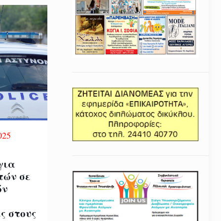
025
για
τών σε
ών
ς στους