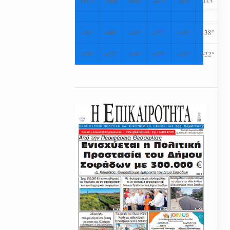
+
39°
+
40°
+
40°
+
37°
+
38°
+
38°
+
25°
+
27°
+
26°
+
25°
+
23°
+
22°