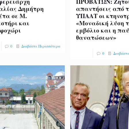
φερειάρχη
ΠΡΟΒΑΤΩΝ: Ζητο
αλίας Δημήτρη
απαντήσεις από τ
έτα σε Μ.
ΥΠΑΑΤ οι κτηνοτ
στήρι και
«Μοναδική λύση τ
φοχώρι
εμβόλιο και η πα
θανατώσεων»
0
Διαβάστε Περισσότερα
0
Διαβάστε