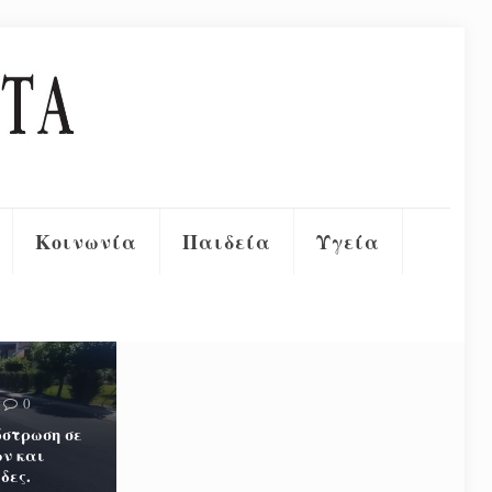
Κοινωνία
Παιδεία
Υγεία
0
στρωση σε
ν και
δες.