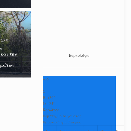
0
ν
 και την
Εορτολόγιο
ωμάτων
+
35
°
C
H:
+
36°
L:
+
25°
Καρδίτσα
Πέμπτη, 06 Αύγουστος
Πρόγνωση για 7 μέρες
Παρ
Σαβ
Κυρ
Δευ
Τρι
Τετ