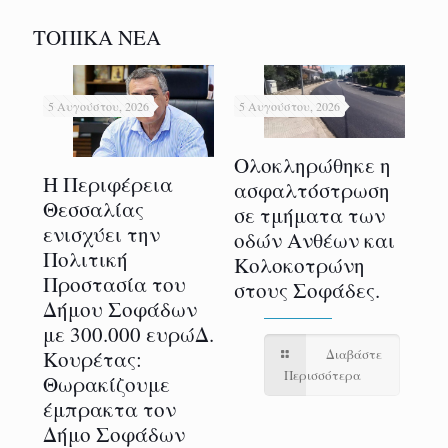
ΤΟΠΙΚΑ ΝΕΑ
5 Αυγούστου, 2026
5 Αυγούστου, 2026
5 Α
Ολοκληρώθηκε η
Η Περιφέρεια
ασφαλτόστρωση
Με
Θεσσαλίας
σε τμήματα των
η
επ
ενισχύει την
οδών Ανθέων και
ολ
Πολιτική
Κολοκοτρώνη
ν
3ο
Προστασία του
στους Σοφάδες.
Γα
Δήμου Σοφάδων
Τ
με 300.000 ευρώΔ.
Πρ
Κουρέτας:
Διαβάστε
Δ
Περισσότερα
Θωρακίζουμε
Σ
έμπρακτα τον
ε
φε
Δήμο Σοφάδων