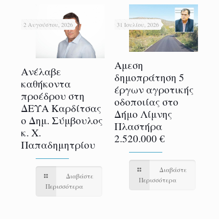
2 Αυγούστου, 2026
31 Ιουλίου, 2026
31 
Αμεση
Ανέλαβε
H 
δημοπράτηση 5
α
καθήκοντα
Θε
έργων αγροτικής
προέδρου στη
χρ
οδοποιίας στο
ς
ΔΕΥΑ Καρδίτσας
δη
Δήμο Λίμνης
τις
ο Δημ. Σύμβουλος
μ
Πλαστήρα
ς
κ. Χ.
φ
2.520.000 €
Παπαδημητρίου
στ
Δι
Τ
Διαβάστε
ε
Διαβάστε
Περισσότερα
Περισσότερα