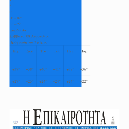
°
C
H:
+
36°
L:
+
25°
Καρδίτσα
Σάββατο, 08 Αύγουστος
Πρόγνωση για 7 μέρες
Κυρ
Δευ
Τρι
Τετ
Πεμ
Παρ
+
37°
+
38°
+
40°
+
41°
+
38°
+
36°
+
27°
+
25°
+
24°
+
24°
+
24°
+
22°