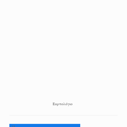
Εορτολόγιο
+
35