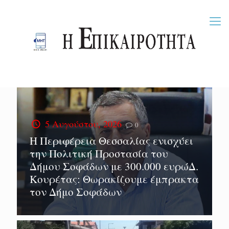
5 Αυγούστου, 2026
0
Η Περιφέρεια Θεσσαλίας ενισχύει
την Πολιτική Προστασία του
Δήμου Σοφάδων με 300.000 ευρώΔ.
Κουρέτας: Θωρακίζουμε έμπρακτα
τον Δήμο Σοφάδων