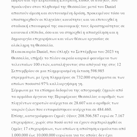
προέκυψαν στον πληθυσμό της Θεσσαλίας μετά τον Daniel
απαιτούν άμεση και συντονισμένη δράση, προκειμένου τόσο να
υποστηριχθούν οι πληγείσες κοινότητες και να επιτευχθεί η
σταδιακή επαναφορά της οικονομικής τους δραστηριότητας σε
κανονικά επίπεδα, όσο και να στηριχθεί η απασχόληση και η
δημιουργία επιχειρήσεων και νέων θέσεων εργασίας σε
ολόκληρη τη Θεσσαλία.
Η κακοκαιρία Daniel, που έπληξε το Σεπτέμβριο του 2023 τη
Θεσσαλία, υπήρξε το πλέον ακραίο καιρικό φαινόμενο των
τελευταίων 100 ετών, καταλήγοντας στο απόγειό της στις 12
Σεπτεμβρίου σε μια πλημμυρισμένη έκταση 598.985
στρεμμάτων, με ίχνη πλημμύρας σε 732.000 στρέμματα εκ των
οποίων ποσοστό 97% καλλιεργήσιμη γη.
Σύμφωνα με τα επίσημα δεδομένα της απογραφής ζημιών από
τα αρμόδια όργανα της Περιφέρειας Θεσσαλίας ο αριθμός των
πληγέντων αγροτών ανέρχεται σε 28.607 και ο αριθμός των
νεκρών ζώων που ενταφιάστηκαν ανέρχεται σε 484.460.
Επίσης, καταγράφηκαν ζημιές ύψους 208.506.587 ευρώ σε 7.167
επιχειρήσεις, χωρίς στο ποσό αυτό να έχουν συμπεριληφθεί οι
ζημίες 17 επιχειρήσεων, των οποίων η απαίτηση κυμαίνεται από
1.000.000 έως 10.000.000 ευρώ και για τις οποίες δεν έχει