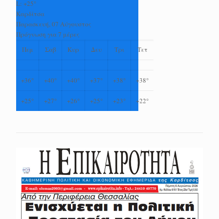
L:
+
25°
Καρδίτσα
Παρασκευή, 07 Αύγουστος
Πρόγνωση για 7 μέρες
Πεμ
Σαβ
Κυρ
Δευ
Τρι
Τετ
+
36°
+
40°
+
40°
+
37°
+
38°
+
38°
+
25°
+
27°
+
26°
+
25°
+
23°
+
22°