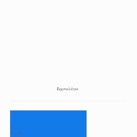
Εορτολόγιο
+
35
°
C
H:
+
39°