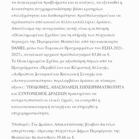
τα συγκεκριμένα προβλήματα και οι ανάγκες, να εξετασθεί η
δυνατότητα συγχρηματοδότησης βάσει κριτηρίων
επιλεξιμότητας και διαθεσιμότητας προϋπολογισμού και να
σχεδιαστούν από κοινού οι πλέον κατάλληλες δράσεις.
Αποτέλεσμα της συνεργασίας αυτής είναι η εκπόνηση
«Ολοκληρωμένου Σχεδίου για τη στήριξη των πληγεισών
περιοχών της Περιφερείας Θεσσαλίας από την κακοκαιρία
DANIEL μέσω των Τομεακών Προγραμμάτων του ΕΣΠΑ 2021-
2027», συνολικού αρχικού προϋπολογισμού 83,86 εκ €.
Το Ολοκληρωμένο Σχέδιο, με αξιοποίηση πόρων από τα
Προγράμματα «Περιβάλλον και Κλιματική Αλλαγή»,
«Ανθρώπινο Δυναμικό και Κοινωνική Συνοχή» και
«Ανταγωνιστικότητα» περιλαμβάνει δράσεις σε τέσσερις
άξονες: ΥΠΟΔΟΜΕΣ, ΑΠΑΣΧΟΛΗΣΗ, ΕΠΙΧΕΙΡΗΜΑΤΙΚΟΤΗΤΑ
και ΣΥΝΤΟΝΙΣΜΟΣ ΔΡΑΣΕΩΝ προκειμένου να
αντιμετωπιστούν οι υλικές ζημιές, να ενισχυθεί η
κοινωνικοοικονομική συνοχή και να στηριχθεί η
επιχειρηματικότητα.
Υποδομές: Για Δράσεις Αποκατάστασης βλαβών δικτύων
αποχέτευσης- ύδρευσης πληγέντων Δήμων Περιφέρειας της
Θεσσαλίας θα διατεθούν 39,46 εκ €.