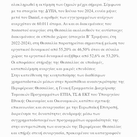
ολοκληρωθεί η εκτίμηση των ζημιών μέχρι σήμερα. Σύμφωνα
με τα στοιχεία της ΔΥΠΑ, τον Ιούνιο του 2024, εννέα μήνες
μετά τον Daniel, ο αριθμός των εγγεγραμμένων ανέργων
ανερχόταν σε 60.011 άτομα. Αν και οι διακυμάνσεις του
ποσοστού ανεργίας στη Θεσσαλία ακολουθούν τις αντίστοιχες
διακυμάνσεις σε επίπεδο χώρας (στοιχεία Β’ Τριμήνου, έτη
2022-2024), στη Θεσσαλία παρατηρείται σημαντική μείωση του
εργατικού δυναμικού από 55,20% σε 46,50% όταν σε σύνολο
χώρας το εργατικό δυναμικό αυξήθηκε από 52,6% σε 53,20%.
Οι αποφάσεις στήριξης της Θεσσαλίας σε υποδομές,
καταπολέμηση ανεργίας και μικρές επενδύσεις
Στην κατεύθυνση της κινητοποίησης των διαθέσιμων
χρηματοδοτικών μέσων στην προσπάθεια ανασυγκρότησης της
Περιφέρειας Θεσσαλίας, η Γενική Γραμματεία Διαχείρισης
Τομεακών Προγραμμάτων ΕΤΠΑ, ΤΣ & ΕΚΤ του Υπουργείου
Εθνικής Οικονομίας και Οικονομικών, κατόπιν σχετικής
επικοινωνίας και συνεργασίας με την Ευρωπαϊκή Επιτροπή,
διερεύνησε τις δυνατότητες συνδρομής μέσω των
συγχρηματοδοτουμένων προγραμμάτων αρμοδιότητάς της
στην αντιμετώπιση των αναγκών της Περιφέρειας Θεσσαλίας
και υπήρξε στενή συνεργασία, προκειμένου να καταγραφούν