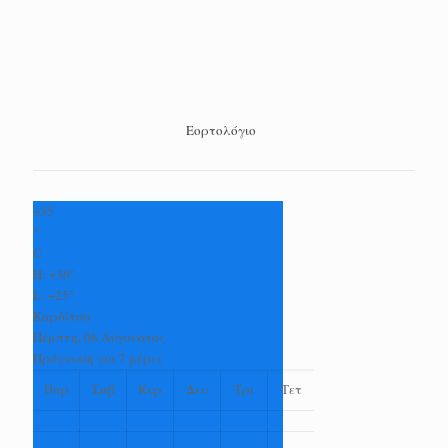
Εορτολόγιο
+
35
°
C
H:
+
36°
L:
+
25°
Καρδίτσα
Πέμπτη, 06 Αύγουστος
Πρόγνωση για 7 μέρες
Παρ
Σαβ
Κυρ
Δευ
Τρι
Τετ