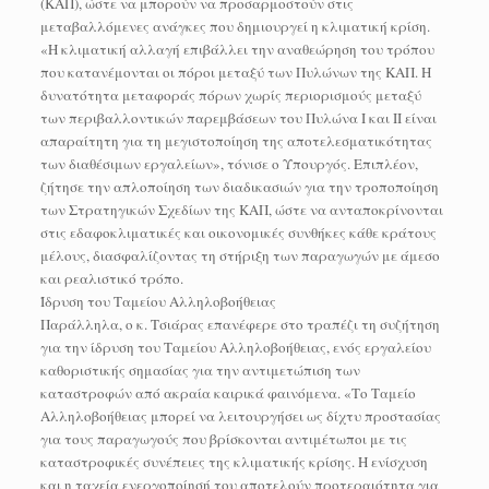
(ΚΑΠ), ώστε να μπορούν να προσαρμοστούν στις
μεταβαλλόμενες ανάγκες που δημιουργεί η κλιματική κρίση.
«Η κλιματική αλλαγή επιβάλλει την αναθεώρηση του τρόπου
που κατανέμονται οι πόροι μεταξύ των Πυλώνων της ΚΑΠ. Η
δυνατότητα μεταφοράς πόρων χωρίς περιορισμούς μεταξύ
των περιβαλλοντικών παρεμβάσεων του Πυλώνα Ι και ΙΙ είναι
απαραίτητη για τη μεγιστοποίηση της αποτελεσματικότητας
των διαθέσιμων εργαλείων», τόνισε ο Υπουργός. Επιπλέον,
ζήτησε την απλοποίηση των διαδικασιών για την τροποποίηση
των Στρατηγικών Σχεδίων της ΚΑΠ, ώστε να ανταποκρίνονται
στις εδαφοκλιματικές και οικονομικές συνθήκες κάθε κράτους
μέλους, διασφαλίζοντας τη στήριξη των παραγωγών με άμεσο
και ρεαλιστικό τρόπο.
Ίδρυση του Ταμείου Αλληλοβοήθειας
Παράλληλα, ο κ. Τσιάρας επανέφερε στο τραπέζι τη συζήτηση
για την ίδρυση του Ταμείου Αλληλοβοήθειας, ενός εργαλείου
καθοριστικής σημασίας για την αντιμετώπιση των
καταστροφών από ακραία καιρικά φαινόμενα. «Το Ταμείο
Αλληλοβοήθειας μπορεί να λειτουργήσει ως δίχτυ προστασίας
για τους παραγωγούς που βρίσκονται αντιμέτωποι με τις
καταστροφικές συνέπειες της κλιματικής κρίσης. Η ενίσχυση
και η ταχεία ενεργοποίησή του αποτελούν προτεραιότητα για