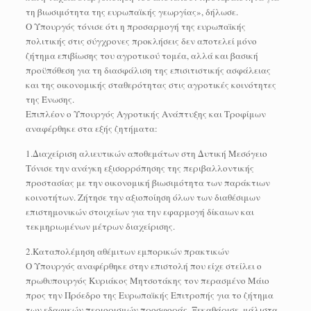
τη βιωσιμότητα της ευρωπαϊκής γεωργίας», δήλωσε.
Ο Υπουργός τόνισε ότι η προσαρμογή της ευρωπαϊκής
πολιτικής στις σύγχρονες προκλήσεις δεν αποτελεί μόνο
ζήτημα επιβίωσης του αγροτικού τομέα, αλλά και βασική
προϋπόθεση για τη διασφάλιση της επισιτιστικής ασφάλειας
και της οικονομικής σταθερότητας στις αγροτικές κοινότητες
της Ένωσης.
Επιπλέον ο Υπουργός Αγροτικής Ανάπτυξης και Τροφίμων
αναφέρθηκε στα εξής ζητήματα:
1.Διαχείριση αλιευτικών αποθεμάτων στη Δυτική Μεσόγειο
Τόνισε την ανάγκη εξισορρόπησης της περιβαλλοντικής
προστασίας με την οικονομική βιωσιμότητα των παράκτιων
κοινοτήτων. Ζήτησε την αξιοποίηση όλων των διαθέσιμων
επιστημονικών στοιχείων για την εφαρμογή δίκαιων και
τεκμηριωμένων μέτρων διαχείρισης.
2.Καταπολέμηση αθέμιτων εμπορικών πρακτικών
Ο Υπουργός αναφέρθηκε στην επιστολή που είχε στείλει ο
πρωθυπουργός Κυριάκος Μητσοτάκης τον περασμένο Μάιο
προς την Πρόεδρο της Ευρωπαϊκής Επιτροπής για το ζήτημα
των εδαφικών περιορισμών προσφοράς. Ξεκαθάρισε, μάλιστα,