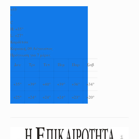
+
33
°
C
H:
+
35°
L:
+
27°
Καρδίτσα
Κυριακή, 09 Αύγουστος
Πρόγνωση για 7 μέρες
Δευ
Τρι
Τετ
Πεμ
Παρ
Σαβ
+
35°
+
39°
+
40°
+
39°
+
36°
+
34°
+
25°
+
24°
+
24°
+
24°
+
23°
+
20°