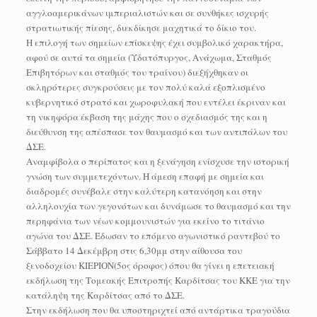
αγγλοαμερικάνων ιμπεριαλιστών και σε συνθήκες ισχυρής
στρατιωτικής πίεσης, διεκδίκησε μαχητικά το δίκιο του.
Η επιλογή των σημείων επίσκεψης έχει συμβολικό χαρακτήρα,
αφού σε αυτά τα σημεία (Υδατόπυργος, Ανάχωμα, Σταθμός
Επιβητόρων και σταθμός του τραίνου) διεξήχθηκαν οι
σκληρότερες συγκρούσεις με τον πολύ καλά εξοπλισμένο
κυβερνητικό στρατό και χωροφυλακή που εντέλει έκριναν και
τη νικηφόρα έκβαση της μάχης που ο σχεδιασμός της και η
διεύθυνση της απέσπασε τον θαυμασμό και των αντιπάλων του
ΔΣΕ.
Αναμφίβολα ο περίπατος και η ξενάγηση ενίσχυσε την ιστορική
γνώση των συμμετεχόντων. Η άμεση επαφή με σημεία και
διαδρομές συνέβαλε στην καλύτερη κατανόηση και στην
αλληλουχία των γεγονότων και δυνάμωσε το θαυμασμό και την
περηφάνια των νέων κομμουνιστών για εκείνο το τιτάνιο
αγώνα του ΔΣΕ. Έδωσαν το επόμενο αγωνιστικό ραντεβού το
Σάββατο 14 Δεκέμβρη στις 6,30μμ στην αίθουσα του
ξενοδοχείου ΚΙΕΡΙΟΝ(5ος όροφος) όπου θα γίνει η επετειακή
εκδήλωση της Τομεακής Επιτροπής Καρδίτσας του ΚΚΕ για την
κατάληψη της Καρδίτσας από το ΔΣΕ.
Στην εκδήλωση που θα υποστηριχτεί από αντάρτικα τραγούδια