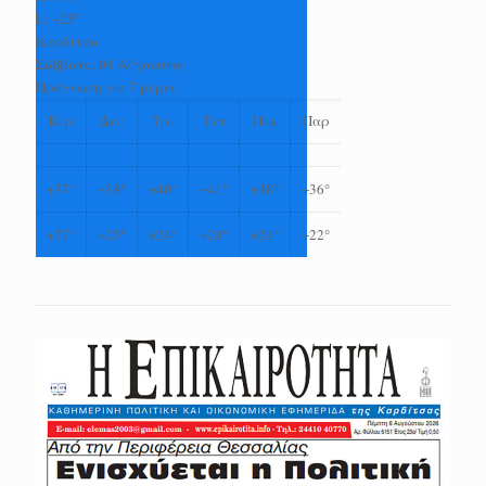
L:
+
25°
Καρδίτσα
Σάββατο, 08 Αύγουστος
Πρόγνωση για 7 μέρες
Κυρ
Δευ
Τρι
Τετ
Πεμ
Παρ
+
37°
+
38°
+
40°
+
41°
+
38°
+
36°
+
27°
+
25°
+
24°
+
24°
+
24°
+
22°