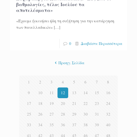
βαθμολογίες, τέλος Ιουλίου τα
αποτελέσματα»
«Έχουμε ξεκινήσει ήδη τη συζήτηση για την κατάργηση
των πανελλαδικών»
[…]
0
Διαβάστε Περισσότερα
Προηγ. Σελίδα
1
2
3
4
5
6
7
8
9
10
11
12
13
14
15
16
17
18
19
20
21
22
23
24
25
26
27
28
29
30
31
32
33
34
35
36
37
38
39
40
41
42
43
44
45
46
47
48