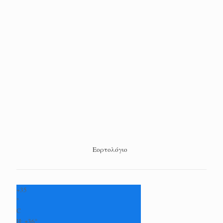
Εορτολόγιο
+
35
°
C
H:
+
36°