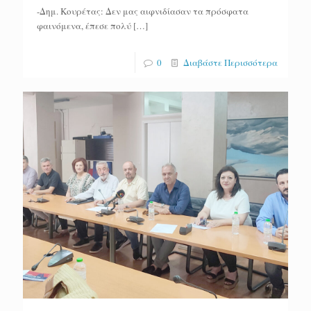
-Δημ. Κουρέτας: Δεν μας αιφνιδίασαν τα πρόσφατα
φαινόμενα, έπεσε πολύ
[…]
0
Διαβάστε Περισσότερα