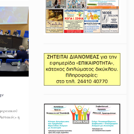
ην
φερειακού
«Αστακός» η