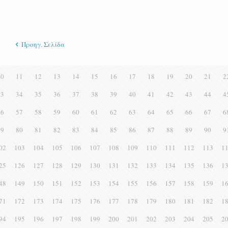
Προηγ. Σελίδα
10
11
12
13
14
15
16
17
18
19
20
21
2
33
34
35
36
37
38
39
40
41
42
43
44
4
56
57
58
59
60
61
62
63
64
65
66
67
6
79
80
81
82
83
84
85
86
87
88
89
90
9
02
103
104
105
106
107
108
109
110
111
112
113
1
25
126
127
128
129
130
131
132
133
134
135
136
1
48
149
150
151
152
153
154
155
156
157
158
159
1
71
172
173
174
175
176
177
178
179
180
181
182
1
94
195
196
197
198
199
200
201
202
203
204
205
2