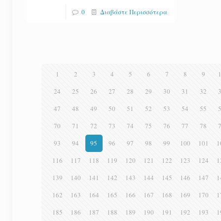
0
Διαβάστε Περισσότερα
1
2
3
4
5
6
7
8
9
24
25
26
27
28
29
30
31
32
47
48
49
50
51
52
53
54
55
70
71
72
73
74
75
76
77
78
93
94
95
96
97
98
99
100
101
1
116
117
118
119
120
121
122
123
124
1
139
140
141
142
143
144
145
146
147
1
162
163
164
165
166
167
168
169
170
1
185
186
187
188
189
190
191
192
193
1