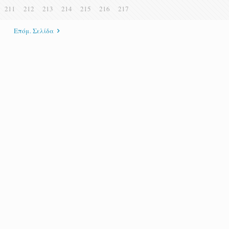
211
212
213
214
215
216
217
Επόμ. Σελίδα