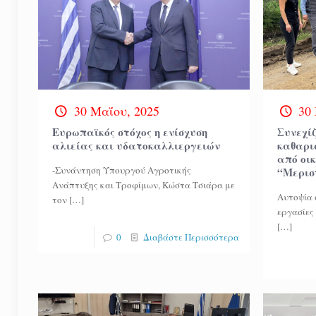
30 Μαΐου, 2025
30
Ευρωπαϊκός στόχος η ενίσχυση
Συνεχίζ
αλιείας και υδατοκαλλιεργειών
καθαρι
από οι
-Συνάντηση Υπουργού Αγροτικής
“Μερισ
Ανάπτυξης και Τροφίμων, Κώστα Τσιάρα με
Αυτοψία 
τον
[…]
εργασίες
[…]
0
Διαβάστε Περισσότερα