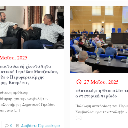
 Μαΐου, 2025
ακατασκευή χλοοτάπητα
μοτικού Γηπέδου Μουζακίου,
ψε ο Περιφερειάρχης
27 Μαΐου, 2025
τρης Κουρέτας
«Αστακός» η Θεσσαλία τ
οίνωση πρόθεσης
αντιπυρική περίοδο
ότησης για την υποβολή της
ς«Συντήρηση Δημοτικού Γηπέδου
Πολύωρη συνεδρίαση του Περι
υ», στο
[…]
Συμβουλίου για την πρόληψη 
[…]
0
Διαβάστε Περισσότερα