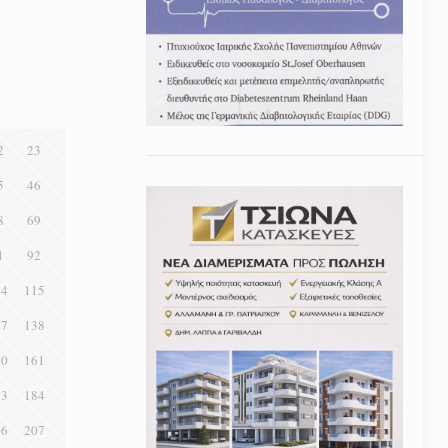
2
23
5
46
8
69
1
92
14
115
37
138
60
161
83
184
06
207