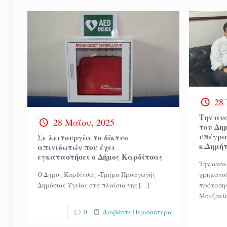
28
Την αν
28 Μαΐου, 2025
του Δη
υπέγρα
Σε λειτουργία το δίκτυο
κ.Δημή
απινιδωτών που έχει
εγκαταστήσει ο Δήμος Καρδίτσας
Την ανακ
Ο Δήμος Καρδίτσας -Τμήμα Προαγωγής
χρηματοδ
Δημόσιας Υγείας στα πλαίσια της
[…]
πρόταση
Μουζακίο
0
Διαβάστε Περισσότερα