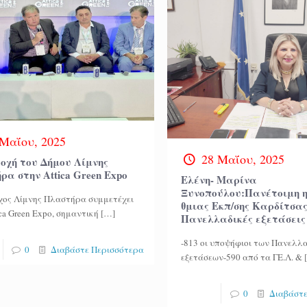
 Μαΐου, 2025
28 Μαΐου, 2025
οχή του Δήμου Λίμνης
α στην Attica Green Expo
Ελένη- Μαρίνα
Ξυνοπούλου:Πανέτοιμη η 
ος Λίμνης Πλαστήρα συμμετέχει
θμιας Εκπ/σης Καρδίτσας
ca Green Expo, σημαντική
[…]
Πανελλαδικές εξετάσεις
-813 οι υποψήφιοι των Πανελλ
0
Διαβάστε Περισσότερα
εξετάσεων-590 από τα ΓΕ.Λ. &
0
Διαβάστε