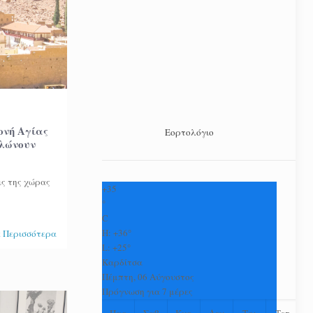
ονή Αγίας
Εορτολόγιο
ηλώνουν
ς της χώρας
+
35
°
C
H:
+
36°
 Περισσότερα
L:
+
25°
Καρδίτσα
Πέμπτη, 06 Αύγουστος
Πρόγνωση για 7 μέρες
Παρ
Σαβ
Κυρ
Δευ
Τρι
Τετ