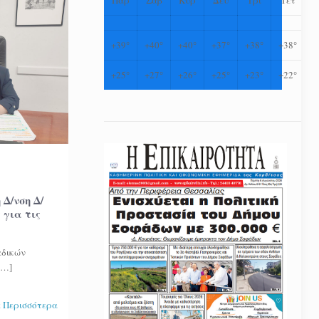
+
39°
+
40°
+
40°
+
37°
+
38°
+
38°
+
25°
+
27°
+
26°
+
25°
+
23°
+
22°
Δ/νση Δ/
 για τις
αδικών
[…]
 Περισσότερα