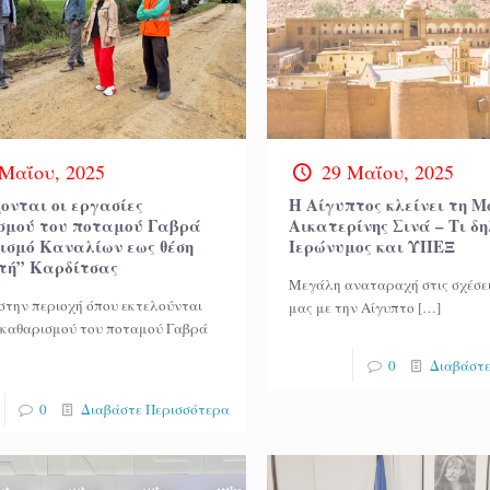
 Μαΐου, 2025
29 Μαΐου, 2025
ονται οι εργασίες
Η Αίγυπτος κλείνει τη Μ
σμού του ποταμού Γαβρά
Αικατερίνης Σινά – Τι δ
κισμό Καναλίων εως θέση
Ιερώνυμος και ΥΠΕΞ
τή” Καρδίτσας
Μεγάλη αναταραχή στις σχέσει
στην περιοχή όπου εκτελούνται
μας με την Αίγυπτο
[…]
 καθαρισμού του ποταμού Γαβρά
0
Διαβάστε
0
Διαβάστε Περισσότερα