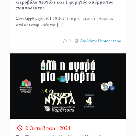
αεροβόλο πιστόλι και 1 φορητός ασύρματος
πομποδέκτης
Συνελήφθη, χθες (01-10-2024) το μεσημέρι στη Λάρισα,
από αστυνομικούς του
[…]
0
Διαβάστε Περισσότερα
2 Οκτωβρίου, 2024