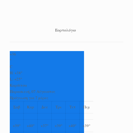
Εορτολόγιο
+
36
°
C
H:
+
38°
L:
+
25°
Καρδίτσα
Παρασκευή, 07 Αύγουστος
Πρόγνωση για 7 μέρες
Σαβ
Κυρ
Δευ
Τρι
Τετ
Πεμ
+
39°
+
40°
+
37°
+
39°
+
40°
+
39°