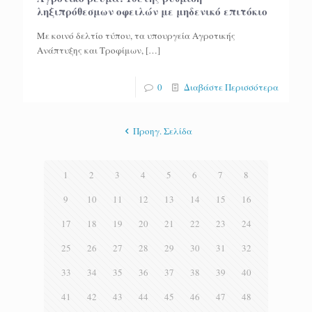
ληξιπρόθεσμων οφειλών με μηδενικό επιτόκιο
Με κοινό δελτίο τύπου, τα υπουργεία Αγροτικής
Ανάπτυξης και Τροφίμων,
[…]
0
Διαβάστε Περισσότερα
Προηγ. Σελίδα
1
2
3
4
5
6
7
8
9
10
11
12
13
14
15
16
17
18
19
20
21
22
23
24
25
26
27
28
29
30
31
32
33
34
35
36
37
38
39
40
41
42
43
44
45
46
47
48