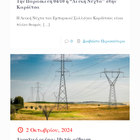
Την Παρασκευή 04/10 η “Λευκή Νύχτα” στην
Καρδίτσα
Η Λευκή Νύχτα του Εμπορικού Συλλόγου Καρδίτσας είναι
πλέον θεσμός.
[…]
0
Διαβάστε Περισσότερα
2 Οκτωβρίου, 2024
Αγροτικό ρεύμα: 10ετής ρύθμιση