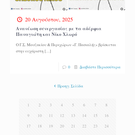
20 Αυγούστου, 2025
Ανανέωση συνεργασίας με τα αδέρφια
Παναγιώτη και Νίκο Χλωρό
Ο Γ.Σ. Μουζακίου & Περιχώρων «Γ. Πασιαλής» βρίσκεται
στην ευχάριστη
[…]
0
Διαβάστε Περισσότερα
Προηγ. Σελίδα
1
2
3
4
5
6
7
8
9
10
11
12
13
14
15
16
17
18
19
20
21
22
23
24