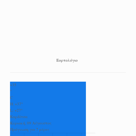
Εορτολόγιο
+
35
°
C
H:
+
37°
L:
+
27°
Καρδίτσα
Κυριακή, 09 Αύγουστος
Πρόγνωση για 7 μέρες