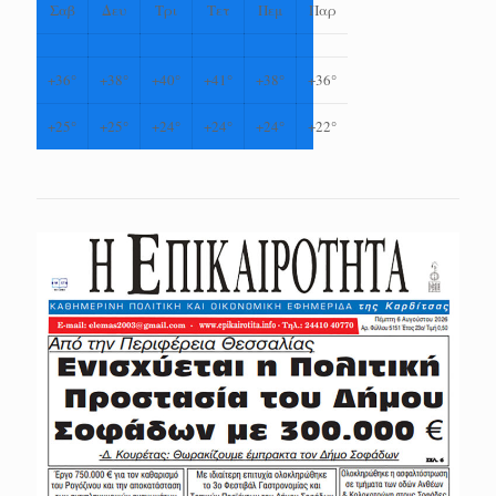
Σαβ
Δευ
Τρι
Τετ
Πεμ
Παρ
+
36°
+
38°
+
40°
+
41°
+
38°
+
36°
+
25°
+
25°
+
24°
+
24°
+
24°
+
22°