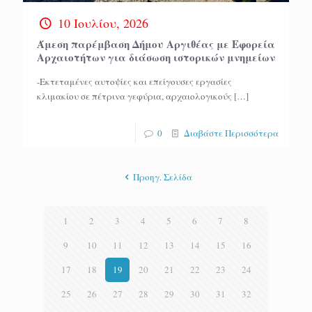
10 Ιουλίου, 2026
Άμεση παρέμβαση Δήμου Αργιθέας με Εφορεία
Αρχαιοτήτων για διάσωση ιστορικών μνημείων
-Εκτεταμένες αυτοψίες και επείγουσες εργασίες
κλιμακίου σε πέτρινα γεφύρια, αρχαιολογικούς
[…]
0
Διαβάστε Περισσότερα
Προηγ. Σελίδα
1
2
3
4
5
6
7
8
9
10
11
12
13
14
15
16
17
18
19
20
21
22
23
24
25
26
27
28
29
30
31
32