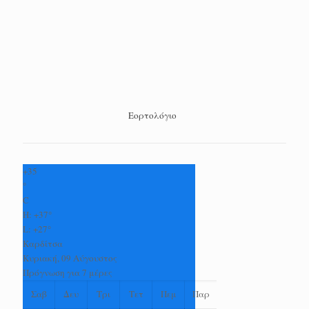
Εορτολόγιο
+
35
°
C
H:
+
37°
L:
+
27°
Καρδίτσα
Κυριακή, 09 Αύγουστος
Πρόγνωση για 7 μέρες
Σαβ
Δευ
Τρι
Τετ
Πεμ
Παρ