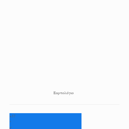
Εορτολόγιο
+
37
°
C