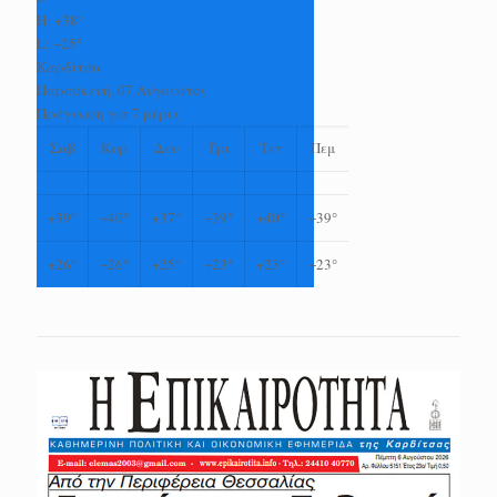
H:
+
38°
L:
+
25°
Καρδίτσα
Παρασκευή, 07 Αύγουστος
Πρόγνωση για 7 μέρες
Σαβ
Κυρ
Δευ
Τρι
Τετ
Πεμ
+
39°
+
40°
+
37°
+
39°
+
40°
+
39°
+
26°
+
26°
+
25°
+
23°
+
23°
+
23°