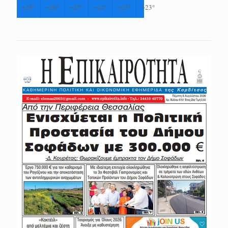
+
25°
+
26°
+
25°
+
24°
+
23°
+
23°