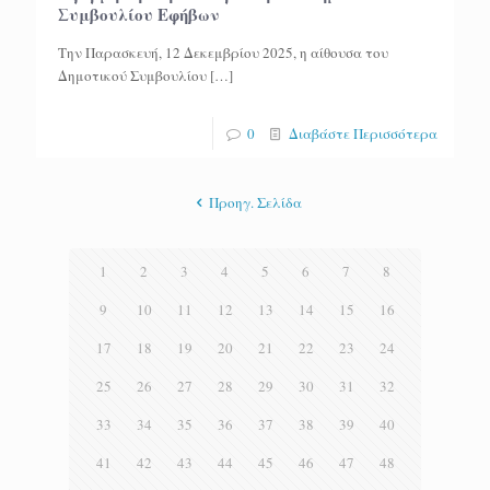
Συμβουλίου Εφήβων
Την Παρασκευή, 12 Δεκεμβρίου 2025, η αίθουσα του
Δημοτικού Συμβουλίου
[…]
0
Διαβάστε Περισσότερα
Προηγ. Σελίδα
1
2
3
4
5
6
7
8
9
10
11
12
13
14
15
16
17
18
19
20
21
22
23
24
25
26
27
28
29
30
31
32
33
34
35
36
37
38
39
40
41
42
43
44
45
46
47
48