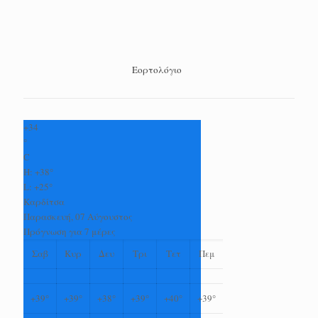
Εορτολόγιο
+
34
°
C
H:
+
38°
L:
+
25°
Καρδίτσα
Παρασκευή, 07 Αύγουστος
Πρόγνωση για 7 μέρες
Σαβ
Κυρ
Δευ
Τρι
Τετ
Πεμ
+
39°
+
39°
+
38°
+
39°
+
40°
+
39°