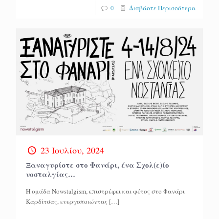
0
Διαβάστε Περισσότερα
23 Ιουλίου, 2024
Ξαναγυρίστε στο Φανάρι, ένα Σχολ(ε)ίο
νοσταλγίας…
Η ομάδα Nowstalgism, επιστρέφει και φέτος στο Φανάρι
Καρδίτσας, ενεργοποιώντας
[…]