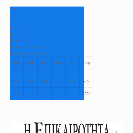
+
35
°
C
H:
+
37°
L:
+
27°
Καρδίτσα
Κυριακή, 09 Αύγουστος
Πρόγνωση για 7 μέρες
Σαβ
Δευ
Τρι
Τετ
Πεμ
Παρ
+
36°
+
38°
+
40°
+
41°
+
38°
+
36°
+
25°
+
25°
+
24°
+
24°
+
24°
+
22°