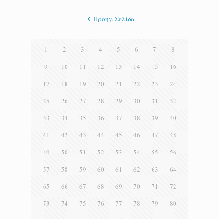
Προηγ. Σελίδα
1
2
3
4
5
6
7
8
9
10
11
12
13
14
15
16
17
18
19
20
21
22
23
24
25
26
27
28
29
30
31
32
33
34
35
36
37
38
39
40
41
42
43
44
45
46
47
48
49
50
51
52
53
54
55
56
57
58
59
60
61
62
63
64
65
66
67
68
69
70
71
72
73
74
75
76
77
78
79
80