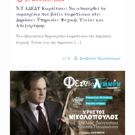
Ν.Τ ΑΔΕΔΥ Καρδίτσας: Να αποσυρθεί το
νομοσχέδιο που βάζει ταφόπλακα στις
Δημόσιες Υπηρεσίες Ψυχικής Υγείας και
Απεξάρτησης
Το κυβερνητικό Νομοσχέδιο-ταφόπλακα της δημόσιας
ψυχικής Υγείας και της δημόσιας
[…]
0
Διαβάστε Περισσότερα