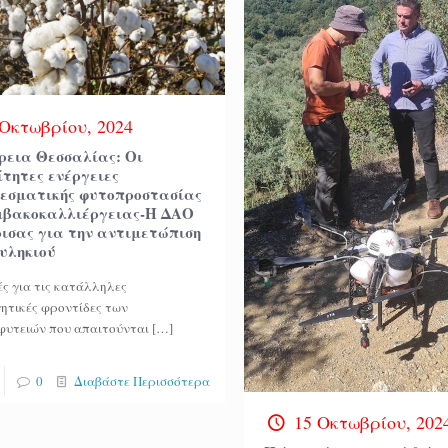
 Οκτωβρίου, 2024
ρεια Θεσσαλίας: Οι
τητες ενέργειες
εσματικής φυτοπροστασίας
μβακοκαλλιέργειας-Η ΔΑΟ
ισας για την αντιμετώπιση
ουληκιού
ς για τις κατάλληλες
ητικές φροντίδες των
υτειών που απαιτούνται
[…]
0
Διαβάστε Περισσότερα
15 Οκτωβρίου, 202