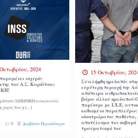
 Οκτωβρίου, 2024
15 Οκτωβρίου, 202
 παραμένει ισχυρός
Συνελήφθη ημεδαπός στη
κτης του Α.Σ. Καρδίτσας
ευρύτερη περιοχή της Λά
ΙΚΗ!
απόπειρα ανθρωποκτονί
βάρος άλλου ημεδαπού-
αρδίτσας ΙΑΠΩΝΙΚΗ ανακοινώνει
παρέσυρε με Ι.Χ.Ε. αυτο
η χαρά, πως η
[…]
καθισμένο παραπλεύρως
οδοστρώματος παθόντα, 
αποτέλεσμα τον σοβαρό
0
Διαβάστε Περισσότερα
τραυματισμό του