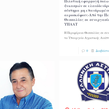
Πιλοτική εφαρμογή δολ
ψεκασμών σε ελαιόδενδρ
σύστημα μη επανδρωμέν
αεροσκάφους-Από την Π
Θεσσαλίας σε συνεργασί
ΥΠΑΑΤ
Η Περιφέρεια Θεσσαλίας σε συ
το Υπουργείο Αγροτικής Ανάπ
0
Διαβάστε