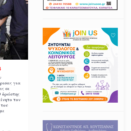
4
ν
ρισας για
ας σε
Ο δράστης
κίνητο τον
 του
με