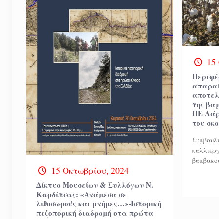
15
Περιφέ
απαραί
αποτελ
της βα
ΠΕ Λάρ
του σκ
Συμβουλέ
καλλιεργ
βαμβακοφ
15 Οκτωβρίου, 2024
Δίκτυο Μουσείων & Συλλόγων Ν.
Καρδίτσας: «Ανάμεσα σε
λιθοσωρούς και μνήμες…»-Ιστορική
πεζοπορική διαδρομή στα πρώτα