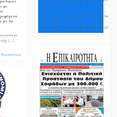
ωματικών
α με
ου
εριφέρεια
+
37°
+
40°
+
40°
+
37°
+
38°
+
39°
α με το
+
25°
+
25°
+
25°
+
25°
+
22°
+
22°
νεργασία με
τυξης
[…]
 Περισσότερα