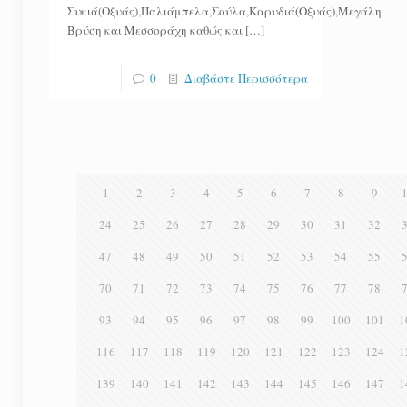
Συκιά(Οξυάς),Παλιάμπελα,Σούλα,Καρυδιά(Οξυάς),Μεγάλη
Βρύση και Μεσσοράχη καθώς και
[…]
0
Διαβάστε Περισσότερα
1
2
3
4
5
6
7
8
9
24
25
26
27
28
29
30
31
32
47
48
49
50
51
52
53
54
55
70
71
72
73
74
75
76
77
78
93
94
95
96
97
98
99
100
101
1
116
117
118
119
120
121
122
123
124
1
139
140
141
142
143
144
145
146
147
1