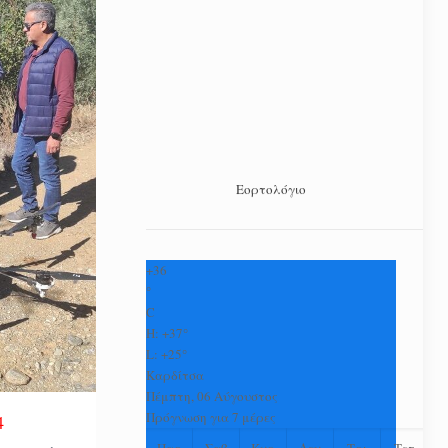
Εορτολόγιο
+
36
°
C
H:
+
37°
L:
+
25°
Καρδίτσα
Πέμπτη, 06 Αύγουστος
Πρόγνωση για 7 μέρες
4
Παρ
Σαβ
Κυρ
Δευ
Τρι
Τετ