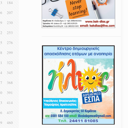
83
184
06
207
29
230
52
253
75
276
98
299
21
322
44
345
67
368
90
391
13
414
36
437
59
460