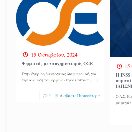
15 Οκτωβρίου, 2024
Ψηφιακός μετασχηματισμός ΟΣΕ
15
Στην έγκριση διενέργειας διαγωνισμού, για
Η INSS
συμπαί
την ανάθεση του έργου: «Εγκατάσταση,
[…]
ΙΑΠΩΝ
0
Διαβάστε Περισσότερα
Ο Α.Σ. Κ
με μεγάλ