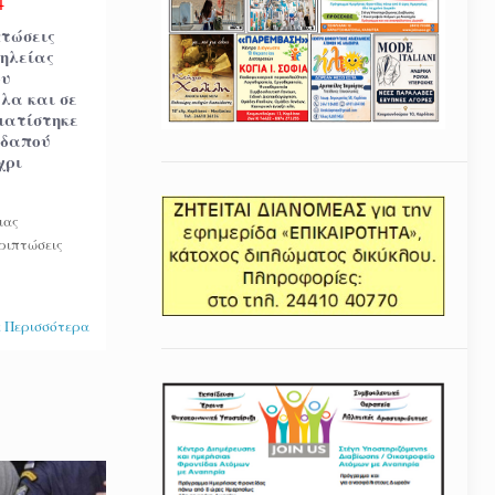
4
πτώσεις
σηλείας
ου
λα και σε
ματίστηκε
εδαπού
χρι
ιας
εριπτώσεις
 Περισσότερα