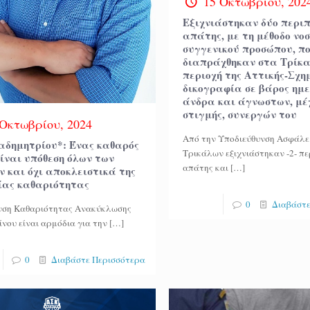
15 Οκτωβρίου, 202
Εξιχνιάστηκαν δύο περι
απάτης, με τη μέθοδο νο
συγγενικού προσώπου, π
διαπράχθηκαν στα Τρίκα
περιοχή της Αττικής-Σχη
δικογραφία σε βάρος ημ
άνδρα και άγνωστων, μέ
στιγμής, συνεργών του
 Οκτωβρίου, 2024
Από την Υποδιεύθυνση Ασφάλε
αδημητρίου*: Ένας καθαρός
Τρικάλων εξιχνιάστηκαν -2- π
είναι υπόθεση όλων των
απάτης και
[…]
ν και όχι αποκλειστικά της
ίας καθαριότητας
0
Διαβάστε
νση Καθαριότητας Ανακύκλωσης
ίνου είναι αρμόδια για την
[…]
0
Διαβάστε Περισσότερα