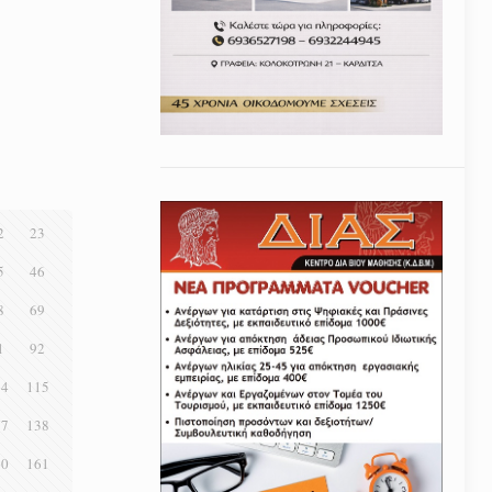
2
23
5
46
8
69
1
92
14
115
37
138
60
161