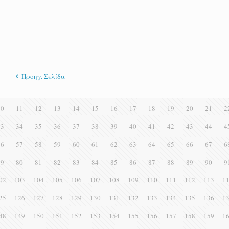
Προηγ. Σελίδα
10
11
12
13
14
15
16
17
18
19
20
21
2
33
34
35
36
37
38
39
40
41
42
43
44
4
56
57
58
59
60
61
62
63
64
65
66
67
6
79
80
81
82
83
84
85
86
87
88
89
90
9
02
103
104
105
106
107
108
109
110
111
112
113
1
25
126
127
128
129
130
131
132
133
134
135
136
1
48
149
150
151
152
153
154
155
156
157
158
159
1