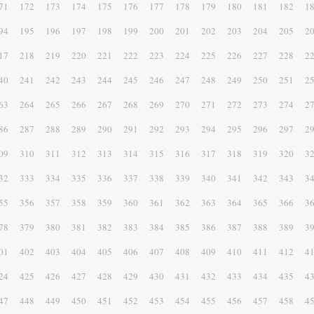
71
172
173
174
175
176
177
178
179
180
181
182
1
94
195
196
197
198
199
200
201
202
203
204
205
2
17
218
219
220
221
222
223
224
225
226
227
228
2
40
241
242
243
244
245
246
247
248
249
250
251
2
63
264
265
266
267
268
269
270
271
272
273
274
2
86
287
288
289
290
291
292
293
294
295
296
297
2
09
310
311
312
313
314
315
316
317
318
319
320
3
32
333
334
335
336
337
338
339
340
341
342
343
3
55
356
357
358
359
360
361
362
363
364
365
366
3
78
379
380
381
382
383
384
385
386
387
388
389
3
01
402
403
404
405
406
407
408
409
410
411
412
4
24
425
426
427
428
429
430
431
432
433
434
435
4
47
448
449
450
451
452
453
454
455
456
457
458
4