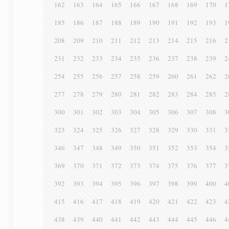
162
163
164
165
166
167
168
169
170
1
185
186
187
188
189
190
191
192
193
1
208
209
210
211
212
213
214
215
216
2
231
232
233
234
235
236
237
238
239
2
254
255
256
257
258
259
260
261
262
2
277
278
279
280
281
282
283
284
285
2
300
301
302
303
304
305
306
307
308
3
323
324
325
326
327
328
329
330
331
3
346
347
348
349
350
351
352
353
354
3
369
370
371
372
373
374
375
376
377
3
392
393
394
395
396
397
398
399
400
4
415
416
417
418
419
420
421
422
423
4
438
439
440
441
442
443
444
445
446
4