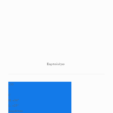
Εορτολόγιο
+
33
°
C
H:
+
34°
L:
+
25°
Καρδίτσα