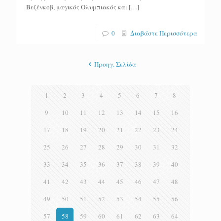
Βεζένκοβ, μαγικός Ολυμπιακός και
[…]
0
Διαβάστε Περισσότερα
Προηγ. Σελίδα
1
2
3
4
5
6
7
8
9
10
11
12
13
14
15
16
17
18
19
20
21
22
23
24
25
26
27
28
29
30
31
32
33
34
35
36
37
38
39
40
41
42
43
44
45
46
47
48
49
50
51
52
53
54
55
56
57
58
59
60
61
62
63
64