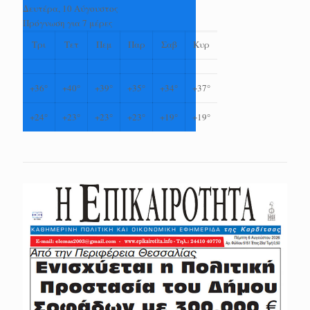
Δευτέρα, 10 Αύγουστος
Πρόγνωση για 7 μέρες
Τρι
Τετ
Πεμ
Παρ
Σαβ
Κυρ
+
36°
+
40°
+
39°
+
35°
+
34°
+
37°
+
24°
+
23°
+
23°
+
23°
+
19°
+
19°