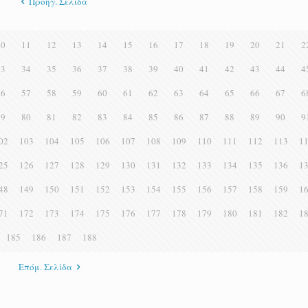
Προηγ. Σελίδα
10
11
12
13
14
15
16
17
18
19
20
21
2
33
34
35
36
37
38
39
40
41
42
43
44
4
56
57
58
59
60
61
62
63
64
65
66
67
6
79
80
81
82
83
84
85
86
87
88
89
90
9
02
103
104
105
106
107
108
109
110
111
112
113
1
25
126
127
128
129
130
131
132
133
134
135
136
1
48
149
150
151
152
153
154
155
156
157
158
159
1
71
172
173
174
175
176
177
178
179
180
181
182
1
185
186
187
188
Επόμ. Σελίδα