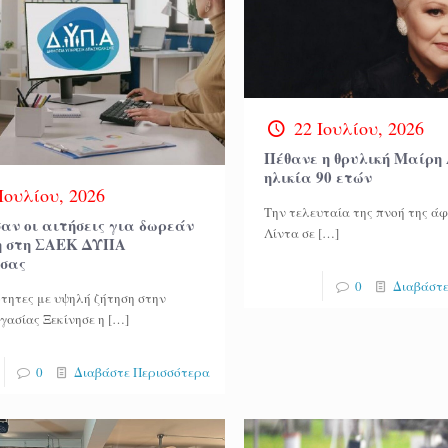
22 Ιουλίου, 2026
Πέθανε η θρυλική Μαίρη 
ηλικία 90 ετών
Ιουλίου, 2026
Την τελευταία της πνοή της ά
αν οι αιτήσεις για δωρεάν
Λίντα σε
[…]
η στη ΣΑΕΚ ΔΥΠΑ
σας
0
Διαβάστε
κότητες με υψηλή ζήτηση στην
γασίας Ξεκίνησε η
[…]
0
Διαβάστε Περισσότερα