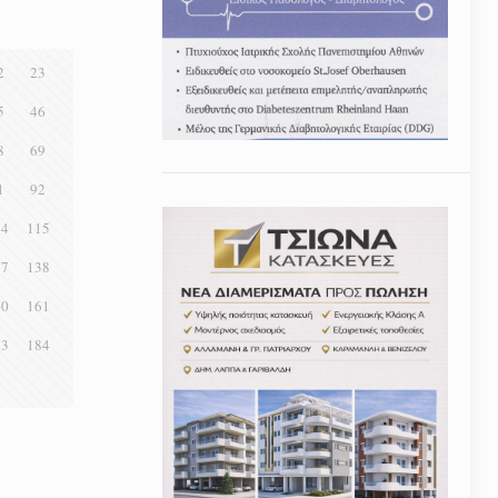
2
23
5
46
8
69
1
92
14
115
37
138
60
161
83
184