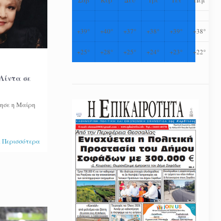
+
39°
+
40°
+
37°
+
38°
+
39°
+
38°
+
25°
+
28°
+
25°
+
24°
+
23°
+
22°
Λίντα σε
φησε η Μαίρη
 Περισσότερα