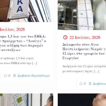
Ιουλίου, 2026
µα 1,3 δισ. για τον ΕΦΚΑ:
22 Ιουλίου, 2026
 προέρχεται – “Ανοίγει” ο
Δολοφονία στον Άγιο
 για αύξηση των παροχών
Παντελεήμονα: Νεκρός γ
ν συντάξεων
12 ώρες στο γραφείο του
Γεωργίου
κό «µπουµ» 1,3 δισ. ευρώ
αι στον ΕΦΚΑ από την
[…]
Ακόμη και για 12 ώρες εκτιμά
με αστυνομικές πηγές,
[…]
0
Διαβάστε Περισσότερα
0
Διαβάστε