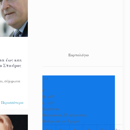
Εορτολόγιο
ια έως και
 ο Σταύρος
+
34
ται, σύμφωνα
°
C
H:
+
37°
 Περισσότερα
L:
+
25°
Καρδίτσα
Παρασκευή, 07 Αύγουστος
Πρόγνωση για 7 μέρες
Σαβ
Κυρ
Δευ
Τρι
Τετ
Πεμ