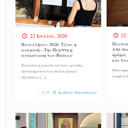
22 
22 Ιουλίου, 2026
Πλεόνασ
Πανελλήνιες 2026: Τέλος η
Από που
αναμονή – Την Πέμπτη η
δρόμος
ανακοίνωση των Βάσεων
και τω
Τελειώνει η αγωνία για τους χιλιάδες
Οικονοµι
εξεταζόμενους των πανελλήνιων
αναµένετ
εξετάσεων
[…]
0
Διαβάστε Περισσότερα