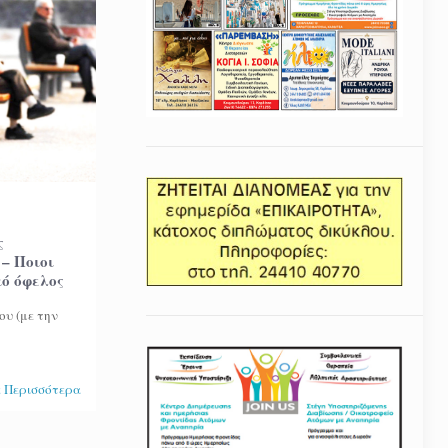
ς
– Ποιοι
κό όφελος
ου (με την
 Περισσότερα