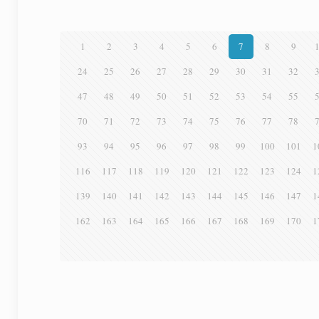
1
2
3
4
5
6
7
8
9
24
25
26
27
28
29
30
31
32
47
48
49
50
51
52
53
54
55
70
71
72
73
74
75
76
77
78
93
94
95
96
97
98
99
100
101
1
116
117
118
119
120
121
122
123
124
1
139
140
141
142
143
144
145
146
147
1
162
163
164
165
166
167
168
169
170
1