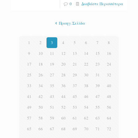
0
Διαβάστε Περισσότερα
Προηγ. Σελίδα
1
2
3
4
5
6
7
8
9
10
11
12
13
14
15
16
17
18
19
20
21
22
23
24
25
26
27
28
29
30
31
32
33
34
35
36
37
38
39
40
41
42
43
44
45
46
47
48
49
50
51
52
53
54
55
56
57
58
59
60
61
62
63
64
65
66
67
68
69
70
71
72