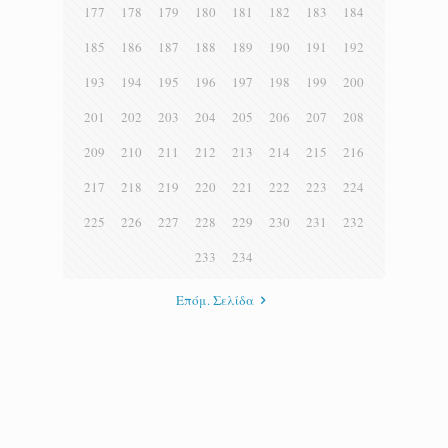
177
178
179
180
181
182
183
184
185
186
187
188
189
190
191
192
193
194
195
196
197
198
199
200
201
202
203
204
205
206
207
208
209
210
211
212
213
214
215
216
217
218
219
220
221
222
223
224
225
226
227
228
229
230
231
232
233
234
Επόμ. Σελίδα