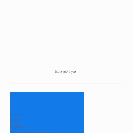
Εορτολόγιο
+
37
°
C
H:
+
38°
L:
+
25°
Καρδίτσα
Σάββατο, 08 Αύγουστος