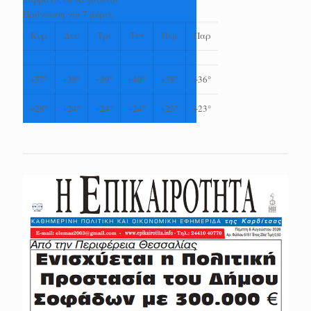
Πρόγνωση για 7 μέρες
Κυρ
Δευ
Τρι
Τετ
Πεμ
Παρ
+
37°
+
38°
+
39°
+
40°
+
38°
+
36°
+
28°
+
24°
+
24°
+
24°
+
23°
+
23°